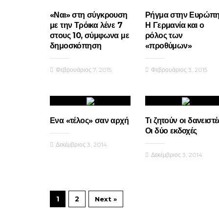
«Ναι» στη σύγκρουση
Ρήγμα στην Ευρώπη
με την Τρόικα λένε 7
Η Γερμανία και ο
στους 10, σύμφωνα με
ρόλος των
δημοσκόπηση
«προθύμων»
Φεβρουάριος 7, 2015
Φεβρουάριος 3, 2015
Ενα «τέλος» σαν αρχή
Τι ζητούν οι δανειστέ
Οι δύο εκδοχές
Δεκέμβριος 3, 2014
Δεκέμβριος 3, 2014
1
2
Next »