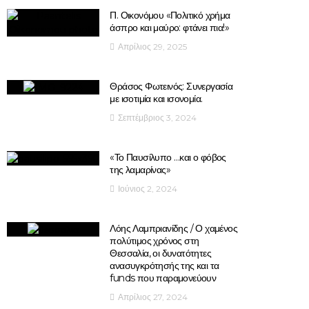
Π. Οικονόμου «Πολιτικό χρήμα
άσπρο και μαύρο: φτάνει πια!»
Απρίλιος 29, 2025
Θράσος Φωτεινός: Συνεργασία
με ισοτιμία και ισονομία.
Σεπτέμβριος 3, 2024
«Το Παυσίλυπο …και ο φόβος
της λαμαρίνας»
Ιούνιος 2, 2024
Λόης Λαμπριανίδης / Ο χαμένος
πολύτιμος χρόνος στη
Θεσσαλία, οι δυνατότητες
ανασυγκρότησής της και τα
funds που παραμονεύουν
Απρίλιος 27, 2024