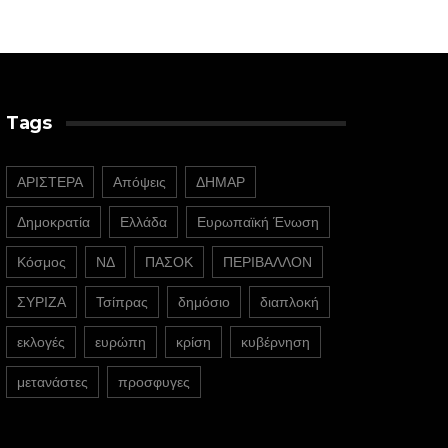
Tags
ΑΡΙΣΤΕΡΑ
Απόψεις
ΔΗΜΑΡ
Δημοκρατία
Ελλάδα
Ευρωπαϊκή Ένωση
Κόσμος
ΝΔ
ΠΑΣΟΚ
ΠΕΡΙΒΑΛΛΟΝ
ΣΥΡΙΖΑ
Τσίπρας
δημόσιο
διαπλοκή
εκλογές
ευρώπη
κρίση
κυβέρνηση
μετανάστες
προσφυγες