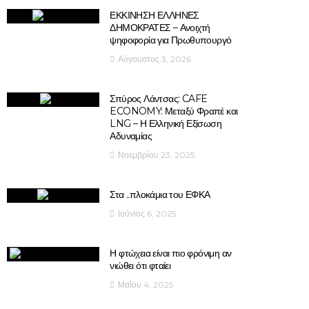
ΕΚΚΙΝΗΣΗ ΕΛΛΗΝΕΣ
ΔΗΜΟΚΡΑΤΕΣ – Ανοιχτή
ψηφοφορία για Πρωθυπουργό
Αύγουστος 3, 2026
Σπύρος Λάντσας: CAFE
ECONOMY: Μεταξύ Φραπέ και
LNG – Η Ελληνική Εξίσωση
Αδυναμίας
Νοεμβρίου 23, 2025
Στα ..πλοκάμια του ΕΦΚΑ
Ιούνιος 6, 2025
Η φτώχεια είναι πιο φρόνιμη αν
νιώθει ότι φταίει
Μαΐου 4, 2025