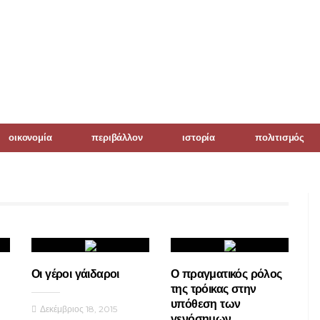
οικονομία
περιβάλλον
ιστορία
πολιτισμός
Οι γέροι γάιδαροι
Ο πραγματικός ρόλος
της τρόικας στην
υπόθεση των
Δεκέμβριος 18, 2015
γενόσημων