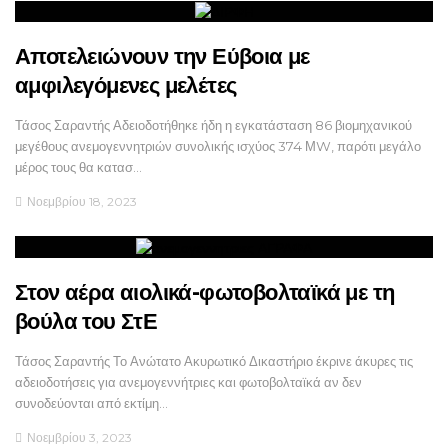
Αποτελειώνουν την Εύβοια με
αμφιλεγόμενες μελέτες
Τάσος Σαραντής Αδειοδοτήθηκε ήδη η εγκατάσταση 86 βιομηχανικού
μεγέθους ανεμογεννητριών συνολικής ισχύος 374 ΜW, παρότι μεγάλο
μέρος τους θα κατασ…
Νοεμβρίου 18, 2023
Στον αέρα αιολικά-φωτοβολταϊκά με τη
βούλα του ΣτΕ
Τάσος Σαραντής Το Ανώτατο Ακυρωτικό Δικαστήριο έκρινε άκυρες τις
αδειοδοτήσεις για ανεμογεννήτριες και φωτοβολταϊκά αν δεν
συνοδεύονται από εκτίμη…
Νοεμβρίου 3, 2023