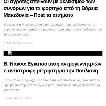
Οι αγρότες απειλούν με «κλείσιμο» των
συνόρων για τα φορτηγά από τη Βόρεια
Μακεδονία – Ποια τα αιτήματα
Στο τελωνείο Νίκης τα τρακτέρ των αγροτών, προετοιμάζονται για το
αυριανό μπλόκο - Ζητούν να μπουν σε προτεραιότητα οι επενδύσεις που
θα μειώσουν το κό…
Φεβρουάριος 5, 2024
Β. Νάκου: Εγκατάσταση ανεμογεννητριών
η αντίστροφη μέτρηση για την Παύλιανη
Βάσω Νάκου* Σύμμαχοί μας όσοι πιστεύετε στο δίκιο μας, διαδώσετε το
μήνυμα και στηρίξετε τον αγώνα μας! Ελάτε να ενώσουμε τις φωνές μας
για την αδικ…
Ιανουάριος 6, 2024