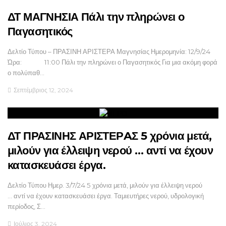
ΔΤ ΜΑΓΝΗΣΙΑ Πάλι την πληρώνει ο
Παγασητικός
Δελτίο Τύπου – ΠΡΑΣΙΝΗ ΑΡΙΣΤΕΡΑ Μαγνησίας Ημερομηνία: 12/9/24
Ώρα: 11:00 Πάλι την πληρώνει ο Παγασητικός Για μια ακόμη φορά
ο πολύπαθ…
Σεπτέμβριος 12, 2024
ΔΤ ΠΡΑΣΙΝΗΣ ΑΡΙΣΤΕΡAΣ 5 χρόνια μετά,
μιλούν για έλλειψη νερού … αντί να έχουν
κατασκευάσει έργα.
Δελτίο Τύπου Ημερ. 3/7/24 5 χρόνια μετά, μιλούν για έλλειψη νερού
… αντί να έχουν κατασκευάσει έργα. Ταμιευτήρες νερού, υδρολογική
περίοδος, Σ…
Ιούλιος 3, 2024