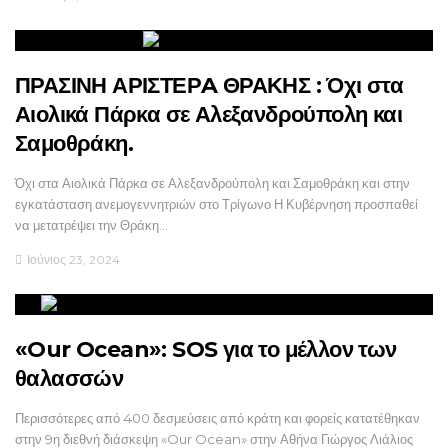
ΠΡΑΣΙΝΗ ΑΡΙΣΤΕΡA ΘΡΑΚΗΣ : Όχι στα
Αιολικά Πάρκα σε Αλεξανδρούπολη και
Σαμοθράκη.
Όχι στα Αιολικά Πάρκα σε Αλεξανδρούπολη και Σαμοθράκη και στην
εγκατάσταση ανεμογεννητριών στο Τρίγωνο Η Κυβέρνηση προσπαθεί
να μετατρέψει την Θράκη…
Ιούνιος 23, 2024
«Our Ocean»: SOS για το μέλλον των
θαλασσών
Περισσότερες από 400 δεσμεύσεις από κράτη και φορείς κατατέθηκαν
στην 9η διεθνή διάσκεψη «Our Ocean» στην Αθήνα Γιώργος Λιάλιος