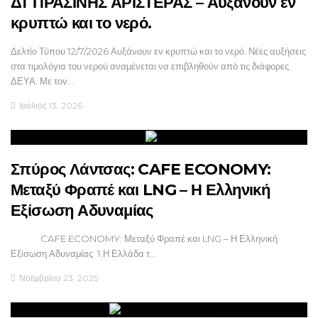
ΔΤ ΠΡΑΣΙΝΗΣ ΑΡΙΣΤΕΡΑΣ – Αυξάνουν εν
κρυπτώ και το νερό.
Δελτίο Τύπου 12/7/2026 Αυξάνουν εν κρυπτώ και το νερό. Νέες αυξήσεις
στα τιμολόγια του νερού αναμένεται να επιβληθούν από τις διάφορες
ΔΕΥΑ. Με τον…
Ιούλιος 13, 2026
Σπύρος Λάντσας: CAFE ECONOMY:
Μεταξύ Φραπέ και LNG – Η Ελληνική
Εξίσωση Αδυναμίας
CAFE ECONOMY: Μεταξύ Φραπέ και LNG – Η Ελληνική
Εξίσωση Αδυναμίας 1.Η Ελλάδα τ…
Νοεμβρίου 23, 2025