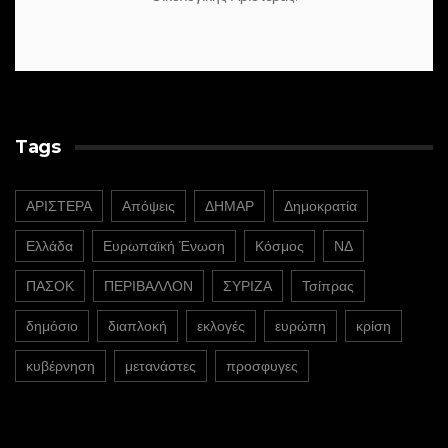
Tags
ΑΡΙΣΤΕΡΑ
Απόψεις
ΔΗΜΑΡ
Δημοκρατία
Ελλάδα
Ευρωπαϊκή Ένωση
Κόσμος
ΝΔ
ΠΑΣΟΚ
ΠΕΡΙΒΑΛΛΟΝ
ΣΥΡΙΖΑ
Τσίπρας
δημόσιο
διαπλοκή
εκλογές
ευρώπη
κρίση
κυβέρνηση
μετανάστες
προσφυγες