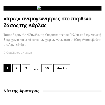
«Ιερές» ανεμογεννήτριες στο παρθένο
δάσος της Κάρλας
Τάσος Σαραντής Η Συνέλευση Υπεράσπισης του Πηλίου από την Αιολική
Βιομηχανία και οι κάτοικοι των χωριών γύρω από τη θέση «Μαυροβούνι»
της Λίμνης Κάρ…
Οκτώβριος 27, 2023
…
1
2
3
56
Next »
Νέα της Αριστεράς