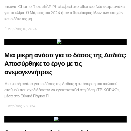
Εικόνα: Charlie Riedel/AP Photo/picture alliance Νέο «καμπανάκι»
για το κλίμα: Ο Μάρτιος του 2024 ήταν ο θερμότερος όλων των εποχών
και ο δέκατος μή…
Απρίλιος 16, 2024
Μια μικρή ανάσα για το δάσος της Δαδιάς:
Αποσύρθηκε το έργο με τις
ανεμογεννήτριες
Μια μικρή ανάσα για το δάσος της Δαδιάς η απόσυρση του αιολικού
σταθμού που σχεδιάζονταν να εγκατασταθεί στη θέση «ΤΡΙΚΟΡΦΟ»,
μέσα στο Εθνικό Πάρκο! Π…
Απρίλιος 5, 2024