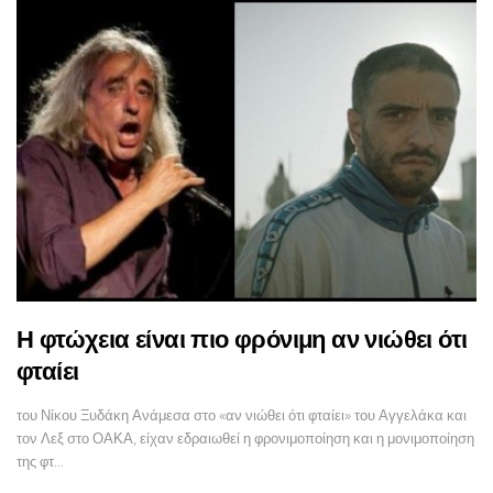
Η φτώχεια είναι πιο φρόνιμη αν νιώθει ότι
φταίει
του Νίκου Ξυδάκη Ανάμεσα στο «αν νιώθει ότι φταίει» του Αγγελάκα και
τον Λεξ στο ΟΑΚΑ, είχαν εδραιωθεί η φρονιμοποίηση και η μονιμοποίηση
της φτ…