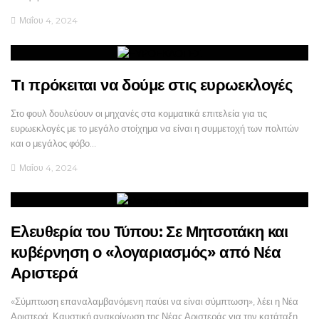
Μαΐου 4, 2024
Tι πρόκειται να δούμε στις ευρωεκλογές
Στο φουλ δουλεύουν οι μηχανές στα κομματικά επιτελεία για τις
ευρωεκλογές με το μεγάλο στοίχημα να είναι η συμμετοχή των πολιτών
και ο μεγάλος φόβο…
Μαΐου 4, 2024
Ελευθερία του Τύπου: Σε Μητσοτάκη και
κυβέρνηση ο «λογαριασμός» από Νέα
Αριστερά
«Σύμπτωση επαναλαμβανόμενη παύει να είναι σύμπτωση», λέει η Νέα
Αριστερά. Καυστική ανακοίνωση της Νέας Αριστεράς για την κατάταξη