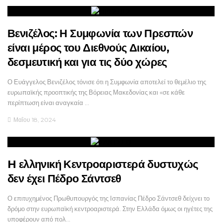
Βενιζέλος: Η Συμφωνία των Πρεσπών
είναι μέρος του Διεθνούς Δικαίου,
δεσμευτική και για τις δύο χώρες
Ο Ευάγγελος Βενιζέλος τόνισε ότι η Συμφωνία αποτελεί το θεμέλιο της
ευρωπαϊκής προοπτικής της Βόρειας Μακεδονίας και «σε κάθε
περίπτωση είναι αναγκαία …
Μαΐου 18, 2024
H ελληνική Κεντροαριστερά δυστυχώς
δεν έχει Πέδρο Σάντσεθ
Ο επιτυχημένος Πρωθυπουργός της Ισπανίας Πέδρο Σάντσεθ δείχνει το
δρόμο στην ευρωπαϊκή κεντροαριστερά. Στην Ελλάδα όμως οι ηγέτες της
υποφέρουν από πολ…