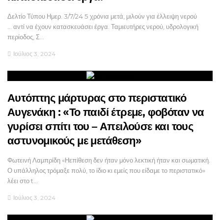
Δελτίο Τύπου Ημερ. 3/7/24 5 χρόνια μετά, μιλούν για έλλειψη νερού
… αντί να έχουν κατασκευάσει έργα. Ταμιευτήρες νερού, υδρολογική
περίοδος, Σ…
Ιούλιος 3, 2024
Αυτόπτης μάρτυρας στο περιστατικό
Αυγενάκη : «Το παιδί έτρεμε, φοβόταν να
γυρίσει σπίτι του – Απειλούσε και τους
αστυνομικούς με μετάθεση»
Φωτεινή Λαμπρίδη «Ηεπίθεση δεν ήταν μόνο λεκτική ήταν και σωματική.
Ο υπάλληλος τρόμαξε πολύ, το ίδιο κι εμείς που είδαμε το περιστατικό»
λέει στο t…
Ιούλιος 3, 2024