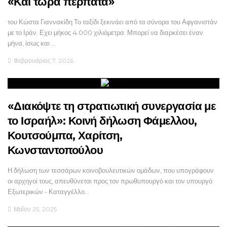
«Και τώρα περπάτα»
του Κώστα Γιαννακίδη Το ταξίδι ξεκινάει από τα σύνορα του Αφγανιστάν
με το Ιράν. Εχει μήκος 4.000 χιλιόμετρα. Μπορεί να διαρκέσει έναν
μήνα, ίσως και …
Φεβρουάριος 7, 2026
«Διακόψτε τη στρατιωτική συνεργασία με
το Ισραήλ»: Κοινή δήλωση Φάμελλου,
Κουτσούμπα, Χαρίτση,
Κωνσταντοπούλου
Η δήλωση των τεσσάρων κοινοβουλευτικών ομάδων, που υπογράφουν
οι αρχηγοί τους, απευθύνεται προς τον πρωθυπουργό και τον υπουργό
Εξωτερικών - Καταγγέλλο…
Μαΐου 25, 2025