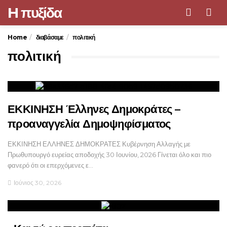
H πυξίδα
Men
Home
διαβάσαμε
πολιτική
πολιτική
ΕΚΚΙΝΗΣΗ Έλληνες Δημοκράτες –
προαναγγελία Δημοψηφίσματος
ΕΚΚΙΝΗΣΗ ΕΛΛΗΝΕΣ ΔΗΜΟΚΡΑΤΕΣ Κυβέρνηση Αλλαγής με
Πρωθυπουργό ευρείας αποδοχής 30 Ιουνίου, 2026 Γίνεται όλο και πιο
φανερό ότι οι επερχόμενες ε…
Ιούνιος 30, 2026