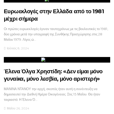
Ευρωεκλογές στην Ελλάδα από το 1981
μέχρι σήμερα
Οι πρώτες ευρωεκλογές έγιναν ταυτοχρόνως με τις βουλευτικές το 1981,
δύο χρόνια μετά την υπογραφή της Συνθήκης Προσχώρησης στις 28
Μαΐου 1979. Λίγες ώ…
Ιούνιος 8, 2024
Έλενα Όλγα Χρηστίδη: «Δεν είμαι μόνο
γυναίκα, μόνο λεσβία, μόνο αριστερή»
ΜΑΝΙΝΑ ΝΤΑΝΟΥ την αρχή, σκοπός ήταν αυτή η συνέντευξη να
δημοσιευτεί την Διεθνή Ημέρα Οικογένειας. Στις 15 Μαΐου. Θα ήταν
ταιριαστό. Η Έλενα Ό…
Μαΐου 26, 2024