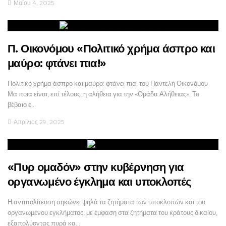
Μαΐου 4, 2025
Π. Οικονόμου «Πολιτικό χρήμα άσπρο και
μαύρο: φτάνει πια!»
Πολιτικό χρήμα άσπρο και μαύρο: φτάνει πια! του Παντελή Οικονόμου
Μα ποια είναι, επί τέλους, η αλήθεια για την «Ομάδα Αλήθειας»; Το
βέβαιο ε…
Απρίλιος 29, 2025
«Πυρ ομαδόν» στην κυβέρνηση για
οργανωμένο έγκλημα και υποκλοπές
Η αντιπολίτευση σηκώνει ψηλά τα ζητήματα των υποκλοπών και του
οργανωμένου εγκλήματος, με έμφαση στα ζητήματα του κράτους δικαίου,
εξαπολύοντας πυρά κα…