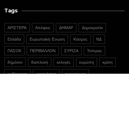
Tags
ΑΡΙΣΤΕΡΑ
Απόψεις
ΔΗΜΑΡ
Δημοκρατία
Ελλάδα
Ευρωπαϊκή Ένωση
Κόσμος
ΝΔ
ΠΑΣΟΚ
ΠΕΡΙΒΑΛΛΟΝ
ΣΥΡΙΖΑ
Τσίπρας
δημόσιο
διαπλοκή
εκλογές
ευρώπη
κρίση
κυβέρνηση
μετανάστες
προσφυγες
@2022 - ipyxida.gr
η πυξίδα
πολιτική
κοινωνία
οικονομία
περιβάλλον
ιστορία
πολιτισμός
παιδεία
απόψεις