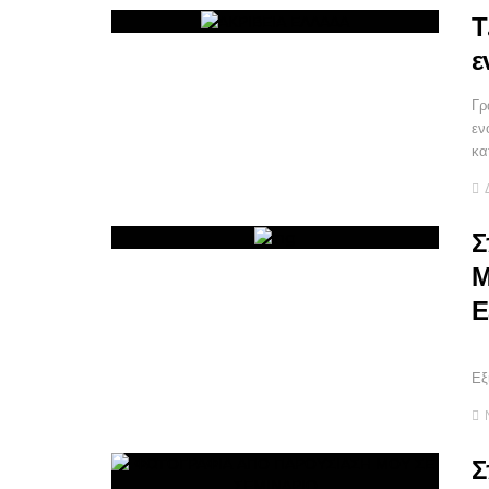
Τ
ε
Γρ
εν
κα
Σ
Μ
Ε
CA
Εξ
Σ