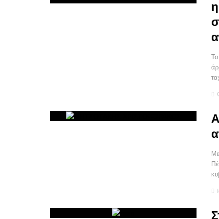
η
σ
α
Το
άρ
τα
Α
α
Με
Πέ
κυ
Σ