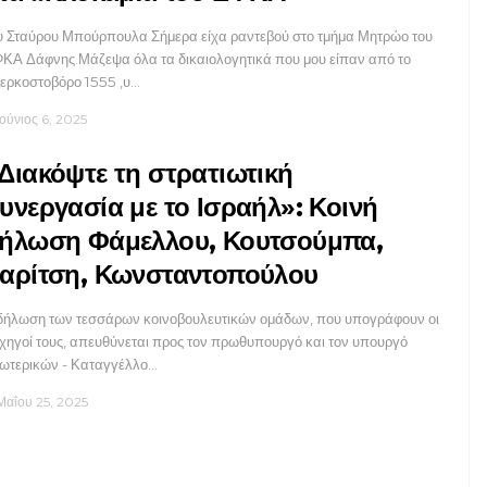
υ Σταύρου Μπούρπουλα Σήμερα είχα ραντεβού στο τμήμα Μητρώο του
ΚΑ Δάφνης.Μάζεψα όλα τα δικαιολογητικά που μου είπαν από το
ερκοστοβόρο 1555 ,υ…
Ιούνιος 6, 2025
Διακόψτε τη στρατιωτική
υνεργασία με το Ισραήλ»: Κοινή
ήλωση Φάμελλου, Κουτσούμπα,
αρίτση, Κωνσταντοπούλου
δήλωση των τεσσάρων κοινοβουλευτικών ομάδων, που υπογράφουν οι
χηγοί τους, απευθύνεται προς τον πρωθυπουργό και τον υπουργό
ωτερικών - Καταγγέλλο…
Μαΐου 25, 2025