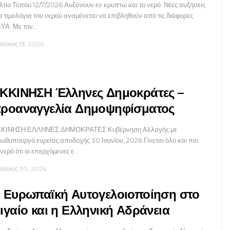
λτίο Τύπου 12/7/2026 Αυξάνουν εν κρυπτώ και το νερό. Νέες αυξήσεις
α τιμολόγια του νερού αναμένεται να επιβληθούν από τις διάφορες
ΥΑ. Με τον…
Ιούλιος 13, 2026
ΚΚΙΝΗΣΗ Έλληνες Δημοκράτες –
ροαναγγελία Δημοψηφίσματος
ΚΙΝΗΣΗ ΕΛΛΗΝΕΣ ΔΗΜΟΚΡΑΤΕΣ Κυβέρνηση Αλλαγής με
ωθυπουργό ευρείας αποδοχής 30 Ιουνίου, 2026 Γίνεται όλο και πιο
νερό ότι οι επερχόμενες ε…
Ιούνιος 30, 2026
 Ευρωπαϊκή Αυτογελοιοποίηση στο
ιγαίο και η Ελληνική Αδράνεια