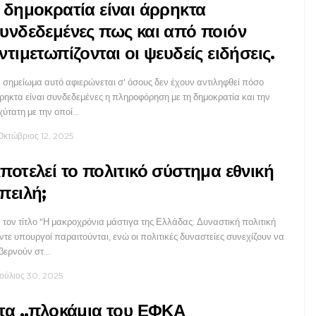
 δημοκρατία είναι άρρηκτα
υνδεδεμένες πως και από ποιόν
ντιμετωπίζονται οι ψευδείς ειδήσεις.
 σημείωμα αυτό αφιερώνεται σ' όσους δεν έχουν αντιληφθεί πόσο
ρηκτα είναι συνδεδεμένες η πληροφόρηση με τη δημοκρατία και την
χύτατη με την οποί…
Οκτώβριος 12, 2025
ποτελεί το πολιτικό σύστημα εθνική
πειλή;
 τον τίτλο "Η μακροχρόνια μάστιγα της Ελλάδας: Δυναστική πολιτική
ντε υπουργοί παραιτούνται, ενώ οι πολιτικές δυναστείες συνεχίζουν να
βερνούν στ…
Ιούλιος 30, 2025
τα ..πλοκάμια του ΕΦΚΑ