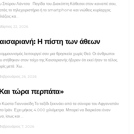
υ Σπύρου Λάντσα Παγίδα του Διακόπτη Κάθεσαι στον καναπέ σου,
ατάς το τηλεχειριστήριο ή το smartphone και νιώθεις κυρίαρχος.
λάζεις κα…
Μάρτιος 22, 2026
αισαριανή: Η πίστη των άθεων
κομμουνισμός λειτουργεί σαν μια θρησκεία χωρίς Θεό. Οι άνθρωποι
υ στήθηκαν στον τοίχο της Καισαριανής ήξεραν ότι εκεί ήταν το τέλος.
ρίς μετά. Χω…
Φεβρουάριος 26, 2026
Και τώρα περπάτα»
υ Κώστα Γιαννακίδη Το ταξίδι ξεκινάει από τα σύνορα του Αφγανιστάν
 το Ιράν. Εχει μήκος 4.000 χιλιόμετρα. Μπορεί να διαρκέσει έναν
να, ίσως και …
Φεβρουάριος 7, 2026