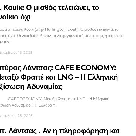
. Κουίκ: Ο μισθός τελειώνει, το
νοίκιο όχι
άφει ο Τέρενς Κουίκ (στην Huffington post) «Ο μισθός τελειώνει, το
οίκιο όχι» Οι νέοι δυσκολεύονται να φύγουν από το πατρικό, η ακρίβεια
ταπίν…
Δεκέμβριος 16, 2025
πύρος Λάντσας: CAFE ECONOMY:
εταξύ Φραπέ και LNG – Η Ελληνική
ξίσωση Αδυναμίας
FE ECONOMY: Μεταξύ Φραπέ και LNG – Η Ελληνική
ίσωση Αδυναμίας 1.Η Ελλάδα τ…
Νοεμβρίου 23, 2025
π. Λάντσας . Αν η πληροφόρηση και