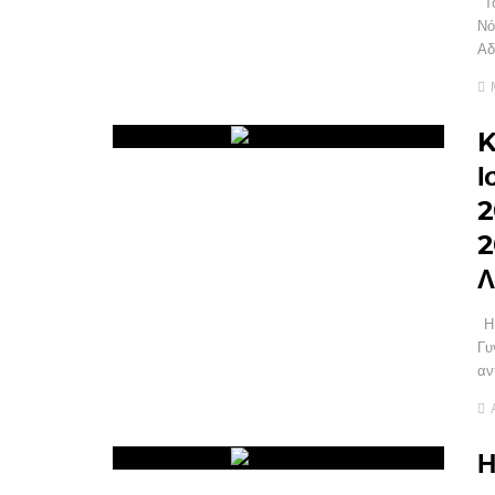
Το
Νό
Αδ
K
Ι
2
2
Λ
Η 
Γυ
αν
Η