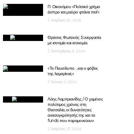
Π. Οικονόμου «Πολιτικό χρήμα
άσπρο και μαύρο: φτάνει πια!»
Απρίλιος 29, 2025
Θράσος Φωτεινός: Συνεργασία
με ισοτιμία και ισονομία.
Σεπτέμβριος 3, 2024
«Το Παυσίλυπο …και ο φόβος
της λαμαρίνας»
Ιούνιος 2, 2024
Λόης Λαμπριανίδης / Ο χαμένος
πολύτιμος χρόνος στη
Θεσσαλία, οι δυνατότητες
ανασυγκρότησής της και τα
funds που παραμονεύουν
Απρίλιος 27, 2024