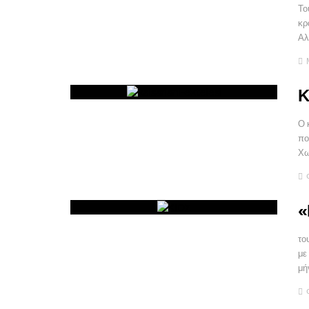
Το
κρ
Αλ
Κ
Ο 
πο
Χω
«
το
με
μή