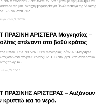
ΚΙΝΗΣΗ ΕΛΛΗΝΕΣ ΔΗΜΟΚΡΑΤΕΣ Δεν αφήνουμε την μειοψηφία να
οφασίσει για μας. Ανοιχτή ψηφοφορία για Πρωθυπουργό της Αλλαγής
ρα! 3 Αυγούστου, 202…
Αύγουστος 3, 2026
Τ ΠΡΑΣΙΝΗ ΑΡΙΣΤΕΡΑ Μαγνησίας –
ολίτες απέναντι στο βαθύ κράτος
λτίο Τύπου ΠΡΑΣΙΝΗ ΑΡΙΣΤΕΡΑ Μαγνησίας 13/7/2026 Μαγνησία –
λίτες απέναντι στο βαθύ κράτος Η ΑΓΕΤ λειτουργεί μέσα στον αστικό
τό της πόλης του…
Ιούλιος 15, 2026
Τ ΠΡΑΣΙΝΗΣ ΑΡΙΣΤΕΡΑΣ – Αυξάνουν
ν κρυπτώ και το νερό.