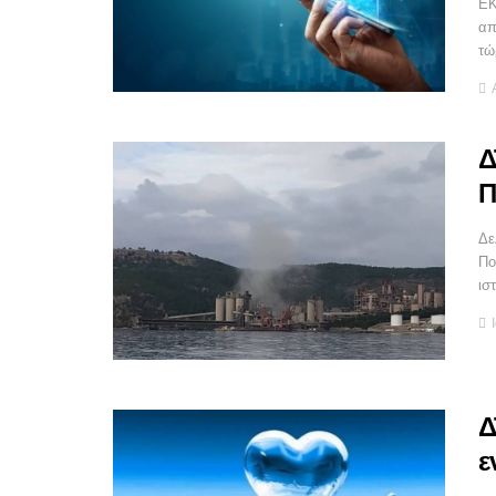
ΕΚ
απ
τώ
Δ
Π
Δε
Πο
ισ
Δ
ε