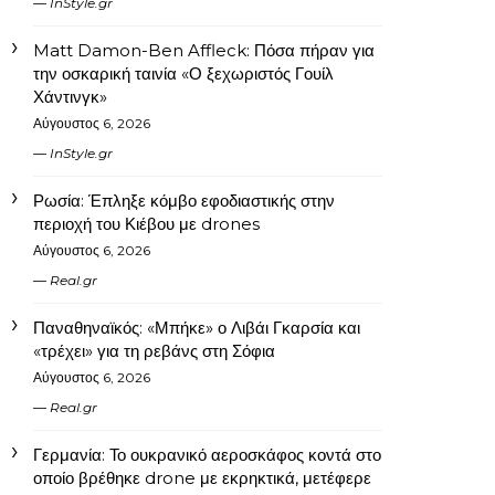
InStyle.gr
Matt Damon-Ben Affleck: Πόσα πήραν για
την οσκαρική ταινία «Ο ξεχωριστός Γουίλ
Χάντινγκ»
Αύγουστος 6, 2026
InStyle.gr
Ρωσία: Έπληξε κόμβο εφοδιαστικής στην
περιοχή του Κιέβου με drones
Αύγουστος 6, 2026
Real.gr
Παναθηναϊκός: «Μπήκε» ο Λιβάι Γκαρσία και
«τρέχει» για τη ρεβάνς στη Σόφια
Αύγουστος 6, 2026
Real.gr
Γερμανία: Το ουκρανικό αεροσκάφος κοντά στο
οποίο βρέθηκε drone με εκρηκτικά, μετέφερε