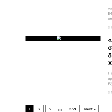
το
ΕΦ
υπ
«
σ
δ
Χ
Η 
αρ
Εξ
…
1
2
3
539
Next »