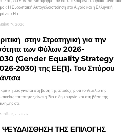
υ Σπύρου Λάντσα Με αφορμή τον επαπειλούμενο Τουρκικό «Ναυτικό
μο»: Η Ευρωπαϊκή Αυτογελοιοποίηση στο Αιγαίο και η Ελληνική
ράνεια Η τ…
Μαΐου 17, 2026
ριτική στην Στρατηγική για την
σότητα των Φύλων 2026-
030 (Gender Equality Strategy
026-2030) της ΕΕ[1]. Του Σπύρου
άντσα
κριτική μας γίνεται στη βάση της αποδοχής ότι το θεμέλιο της
ναικείας ταυτότητας είναι η ίδια η δημιουργία και στη βάση της
τίληψης ότι…
Απρίλιος 2, 2026
 ΨΕΥΔΑΙΣΘΗΣΗ ΤΗΣ ΕΠΙΛΟΓΗΣ