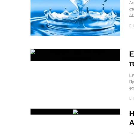
Δε
στ
ΔΕ
Ε
π
ΕΚ
Πρ
φα
Η
Α