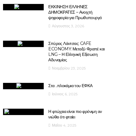
ΕΚΚΙΝΗΣΗ ΕΛΛΗΝΕΣ
ΔΗΜΟΚΡΑΤΕΣ – Ανοιχτή
ψηφοφορία για Πρωθυπουργό
Αύγουστος 3, 2026
Σπύρος Λάντσας: CAFE
ECONOMY: Μεταξύ Φραπέ και
LNG – Η Ελληνική Εξίσωση
Αδυναμίας
Νοεμβρίου 23, 2025
Στα ..πλοκάμια του ΕΦΚΑ
Ιούνιος 6, 2025
Η φτώχεια είναι πιο φρόνιμη αν
νιώθει ότι φταίει
Μαΐου 4, 2025