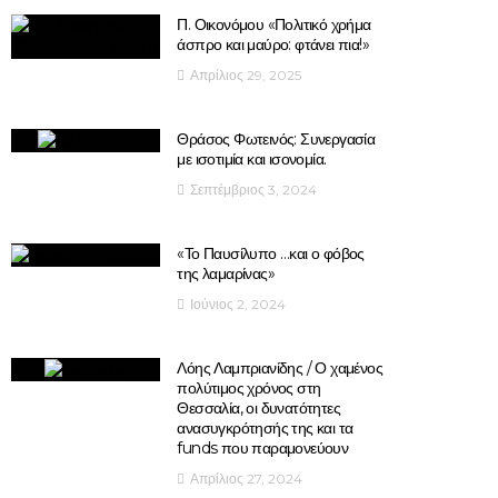
Π. Οικονόμου «Πολιτικό χρήμα
άσπρο και μαύρο: φτάνει πια!»
Απρίλιος 29, 2025
Θράσος Φωτεινός: Συνεργασία
με ισοτιμία και ισονομία.
Σεπτέμβριος 3, 2024
«Το Παυσίλυπο …και ο φόβος
της λαμαρίνας»
Ιούνιος 2, 2024
Λόης Λαμπριανίδης / Ο χαμένος
πολύτιμος χρόνος στη
Θεσσαλία, οι δυνατότητες
ανασυγκρότησής της και τα
funds που παραμονεύουν
Απρίλιος 27, 2024