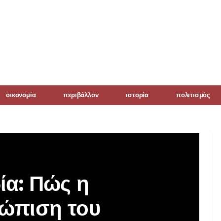
οικονομία
περιβάλλον
ιστορία
πολιτισμός
ία: Πώς η
τώπιση του