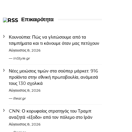
Επικαιρότητα
Κουνούπια: Πώς να γλιτώσουμε από τα
τσιμπήματα και τι κάνουμε όταν μας πετύχουν
Αύγουστος 8, 2026
InStyle.gr
Νέες μειώσεις τιμών στα σούπερ μάρκετ: 916
προϊόντα στην εθνική πρωτοβουλία, ανάμεσά
τους 130 σχολικά
Αύγουστος 8, 2026
Real.gr
CNN: Ο κορυφαίος στρατηγός του Τραμπ
αναζητά «έξοδο» από τον πόλεμο στο Ιράν
Αύγουστος 8, 2026