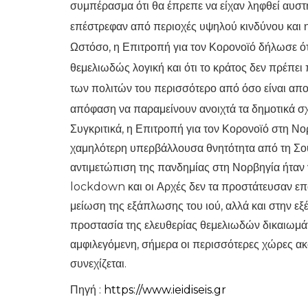
συμπέρασμα ότι θα έπρεπε να είχαν ληφθεί αυστ
επέστρεφαν από περιοχές υψηλού κινδύνου και 
Ωστόσο, η Επιτροπή για τον Κορονοϊό δήλωσε ότ
θεμελιωδώς λογική και ότι το κράτος δεν πρέπει 
των πολιτών του περισσότερο από όσο είναι απο
απόφαση να παραμείνουν ανοιχτά τα δημοτικά σχ
Συγκριτικά, η Επιτροπή για τον Κορονοϊό στη Νο
χαμηλότερη υπερβάλλουσα θνητότητα από τη Σουη
αντιμετώπιση της πανδημίας στη Νορβηγία ήταν 
lockdown και οι Αρχές δεν τα προστάτευσαν επ
μείωση της εξάπλωσης του ιού, αλλά και στην ε
προστασία της ελευθερίας θεμελιωδών δικαιωμά
αμφιλεγόμενη, σήμερα οι περισσότερες χώρες α
συνεχίζεται.
Πηγή :
https://www.ieidiseis.gr