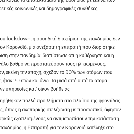
νει κανείς τα αποτελέσματα της Σουηδίας με εκείνα των
ετικές κοινωνικές και δημογραφικές συνθήκες.
του lockdown, η σουηδική διαχείριση της πανδημίας δεν
τον Κορονοϊό, μια ανεξάρτητη επιτροπή που διορίστηκε
ιση στην πανδημία, διαπίστωσε ότι η κυβέρνηση και η
εγάλο βαθμό να προστατεύσουν τους ηλικιωμένους.
, εκείνη την εποχή, σχεδόν το 90% των ατόμων που
 ήταν 70 ετών και άνω. Τα μισά από αυτά τα άτομα
νε υπηρεσίες κατ’ οίκον βοήθειας.
ατηρήθηκαν πολλά προβλήματα στο πλαίσιο της φροντίδας
εις, όπως η ανεπαρκής στελέχωση με προσωπικό, άφησαν
παρκώς εξοπλισμένους να αντιμετωπίσουν την κατάσταση.
 πανδημίας, η Επιτροπή για τον Κορονοϊό κατέληξε στο