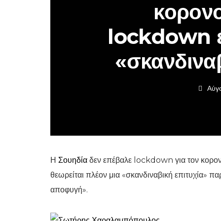
κορονο
lockdown έγ
«σκανδιναβ
Αύγ
Η
Σουηδία
δεν επέβαλε lockdown για τον κορονο
θεωρείται πλέον μια «σκανδιναβική επιτυχία» π
αποφυγή».