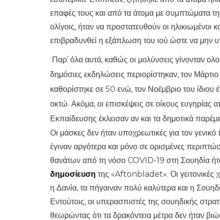
επαφές τους και από τα άτομα με συμπτώματα τ
ολίγοις, ήταν να προστατευθούν οι ηλικιωμένοι 
επιβραδυνθεί η εξάπλωση του ιού ώστε να μην 
Παρ’ όλα αυτά, καθώς οι μολύνσεις γίνονταν ολο
δημόσιες εκδηλώσεις περιορίστηκαν, τον Μάρτιο 
καθορίστηκε σε 50 ενώ, τον Νοέμβριο του ίδιου 
οκτώ. Ακόμα, οι επισκέψεις σε οίκους ευγηρίας 
Εκπαίδευσης έκλεισαν αν και τα δημοτικά παρέμει
Οι μάσκες δεν ήταν υποχρεωτικές για τον γενικό
έγιναν αργότερα και μόνο σε ορισμένες περιπτώ
θανάτων από τη νόσο COVID-19 στη Σουηδία ήτ
δημοσίευση
της «Aftonbladet». Οι γειτονικέ
η Δανία, τα πήγαιναν πολύ καλύτερα και η Σουηδί
Εντούτοις, οι υπερασπιστές της σουηδικής στρα
θεωρώντας ότι τα δρακόντεια μέτρα δεν ήταν βιώσ