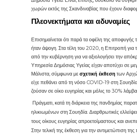
Δημόσια Υγεία. Είναι, επίσης, δύσκολο να συγκρί
χωρών εκτός της Σκανδιναβίας που έχουν διαφορ
Πλεονεκτήματα και αδυναμίες
Επισημαίνεται ότι παρά τα οφέλη της αποφυγής 
ήταν άψογη. Στα τέλη του 2020, η Επιτροπή για 
από την κυβέρνηση για να αξιολογήσει την απόκρ
Υπηρεσία Δημόσιας Υγείας είχαν αποτύχει σε μ
Μάλιστα, σύμφωνα με
σχετική έκθεση
των Αρχών
είχε πεθάνει από τη νόσο COVID-19 στη Σουηδία,
ζούσαν σε οίκο ευγηρίας και μόλις το 30% λάμβα
Πράγματι, κατά τη διάρκεια της πανδημίας παρ
ηλικιωμένων στη Σουηδία. Διαρθρωτικές ελλείψ
τους οίκους ευγηρίας απροετοίμαστους και ανε
Στην τελική της έκθεση για την αντιμετώπιση της