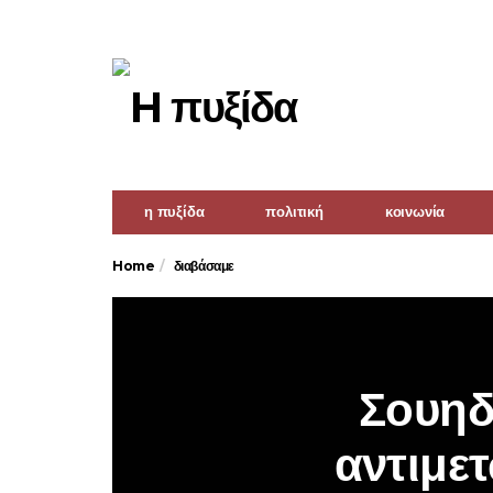
η πυξίδα
πολιτική
κοινωνία
Home
διαβάσαμε
Σουηδ
αντιμε