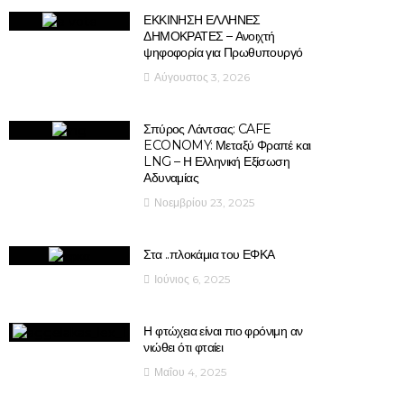
ΕΚΚΙΝΗΣΗ ΕΛΛΗΝΕΣ
ΔΗΜΟΚΡΑΤΕΣ – Ανοιχτή
ψηφοφορία για Πρωθυπουργό
Αύγουστος 3, 2026
Σπύρος Λάντσας: CAFE
ECONOMY: Μεταξύ Φραπέ και
LNG – Η Ελληνική Εξίσωση
Αδυναμίας
Νοεμβρίου 23, 2025
Στα ..πλοκάμια του ΕΦΚΑ
Ιούνιος 6, 2025
Η φτώχεια είναι πιο φρόνιμη αν
νιώθει ότι φταίει
Μαΐου 4, 2025