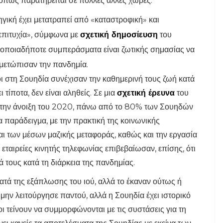
 όπως παρατηρείται σε πολλές άλλες χώρες.
γική έχει μετατραπεί από «καταστροφική» και
επιτυχία», σύμφωνα με
σχετική δημοσίευση
του
οποιαδήποτε συμπεράσματα είναι ζωτικής σημασίας να
ιμετώπισαν την πανδημία.
ποι στη Σουηδία συνέχισαν την καθημερινή τους ζωή κατά
 τίποτα, δεν είναι αληθείς. Σε μια
σχετική έρευνα
του
 την άνοιξη του 2020, πάνω από το 80% των Σουηδών
 παράδειγμα, με την πρακτική της κοινωνικής
ι των μέσων μαζικής μεταφοράς, καθώς και την εργασία
 εταιρείες κινητής τηλεφωνίας επιβεβαίωσαν, επίσης, ότι
τά τους κατά τη διάρκεια της πανδημίας.
ατά της εξάπλωσης του ιού, αλλά το έκαναν ούτως ή
μην λειτούργησε παντού, αλλά η Σουηδία έχει ιστορικό
 τείνουν να συμμορφώνονται με τις συστάσεις για τη