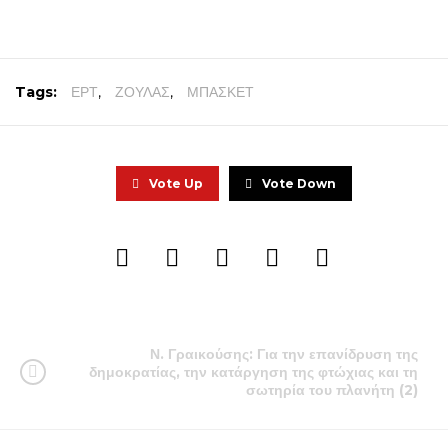
Tags:
ΕΡΤ
,
ΖΟΥΛΑΣ
,
ΜΠΑΣΚΕΤ
Vote Up
Vote Down
Ν. Γραικούσης: Για την επανίδρυση της
δημοκρατίας, την κατάργηση της φτώχιας και τη
σωτηρία του πλανήτη (2)