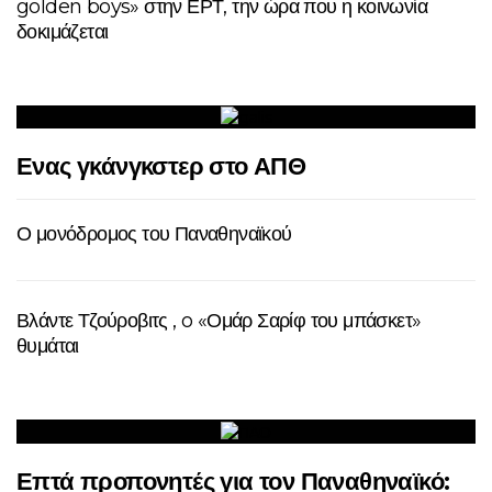
golden boys» στην ΕΡΤ, την ώρα που η κοινωνία
δοκιμάζεται
Ενας γκάνγκστερ στο ΑΠΘ
Ο μονόδρομος του Παναθηναϊκού
Βλάντε Τζούροβιτς , o «Ομάρ Σαρίφ του μπάσκετ»
θυμάται
Επτά προπονητές για τον Παναθηναϊκό: