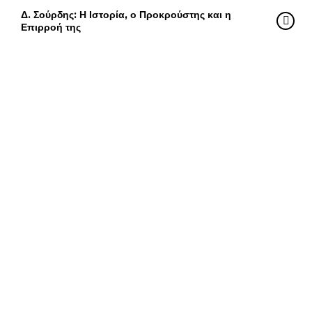
Δ. Σούρδης: Η Ιστορία, ο Προκρούστης και η
Επιρροή της