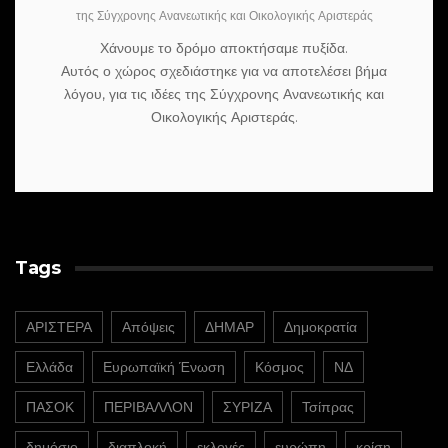
της Σύγχρονης Ανανεωτικής και Οικολογικής Αριστεράς
Χάνουμε το δρόμο αποκτήσαμε πυξίδα.
Αυτός ο χώρος σχεδιάστηκε για να αποτελέσει βήμα
λόγου, για τις ιδέες της Σύγχρονης Ανανεωτικής και
Οικολογικής Αριστεράς.
Tags
ΑΡΙΣΤΕΡΑ
Απόψεις
ΔΗΜΑΡ
Δημοκρατία
Ελλάδα
Ευρωπαϊκή Ένωση
Κόσμος
ΝΔ
ΠΑΣΟΚ
ΠΕΡΙΒΑΛΛΟΝ
ΣΥΡΙΖΑ
Τσίπρας
δημόσιο
διαπλοκή
εκλογές
ευρώπη
κρίση