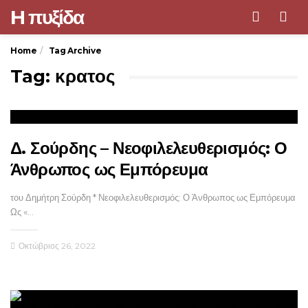
H πυξίδα
Men
Home
Tag Archive
Tag: κρατος
Δ. Σούρδης – Νεοφιλελευθερισμός: Ο
Άνθρωπος ως Εμπόρευμα
του Δημήτρη Σούρδη * Νεοφιλελευθερισμός: Ο Άνθρωπος ως Εμπόρευμα
Ως «…
Οκτώβριος 26, 2022