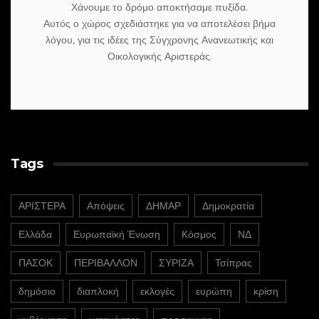
Χάνουμε το δρόμο αποκτήσαμε πυξίδα.
Αυτός ο χώρος σχεδιάστηκε για να αποτελέσει βήμα
λόγου, για τις ιδέες της Σύγχρονης Ανανεωτικής και
Οικολογικής Αριστεράς.
Tags
ΑΡΙΣΤΕΡΑ
Απόψεις
ΔΗΜΑΡ
Δημοκρατία
Ελλάδα
Ευρωπαϊκή Ένωση
Κόσμος
ΝΔ
ΠΑΣΟΚ
ΠΕΡΙΒΑΛΛΟΝ
ΣΥΡΙΖΑ
Τσίπρας
δημόσιο
διαπλοκή
εκλογές
ευρώπη
κρίση