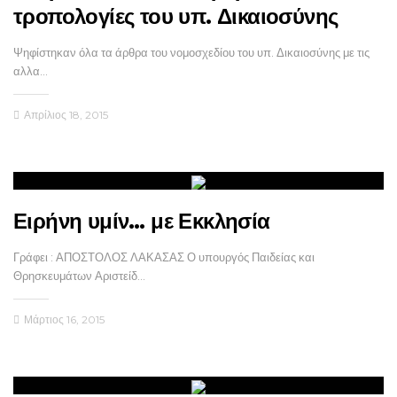
τροπολογίες του υπ. Δικαιοσύνης
Ψηφίστηκαν όλα τα άρθρα του νομοσχεδίου του υπ. Δικαιοσύνης με τις
αλλα…
Απρίλιος 18, 2015
Ειρήνη υμίν… με Εκκλησία
Γράφει : ΑΠΟΣΤΟΛΟΣ ΛΑΚΑΣΑΣ Ο υπουργός Παιδείας και
Θρησκευμάτων Αριστείδ…
Μάρτιος 16, 2015