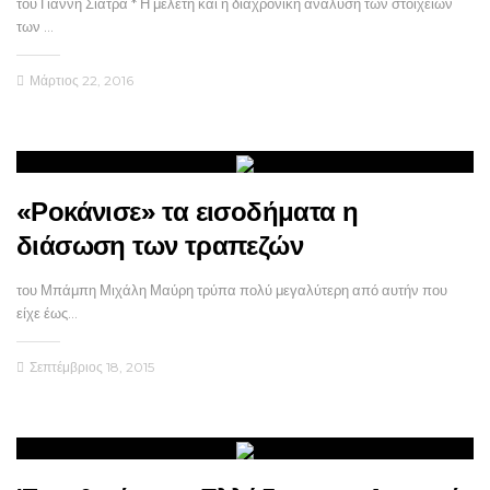
του Γιάννη Σιάτρα * Η μελέτη και η διαχρονική ανάλυση των στοιχείων
των …
Μάρτιος 22, 2016
«Ροκάνισε» τα εισοδήματα η
διάσωση των τραπεζών
του Μπάμπη Μιχάλη Μαύρη τρύπα πολύ μεγαλύτερη από αυτήν που
είχε έως…
Σεπτέμβριος 18, 2015