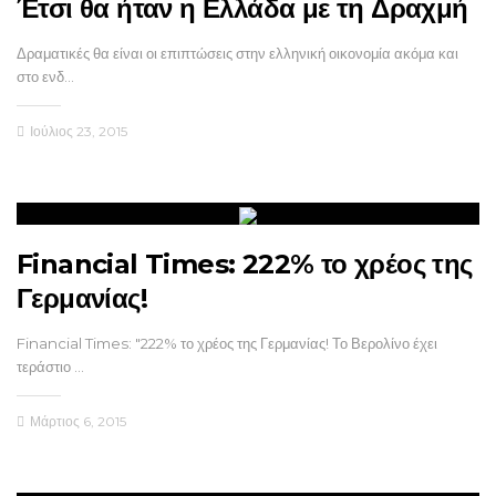
Έτσι θα ήταν η Ελλάδα με τη Δραχμή
Δραματικές θα είναι οι επιπτώσεις στην ελληνική οικονομία ακόμα και
στο ενδ…
Ιούλιος 23, 2015
Financial Times: 222% το χρέος της
Γερμανίας!
Financial Times: "222% το χρέος της Γερμανίας! Το Βερολίνο έχει
τεράστιο …
Μάρτιος 6, 2015