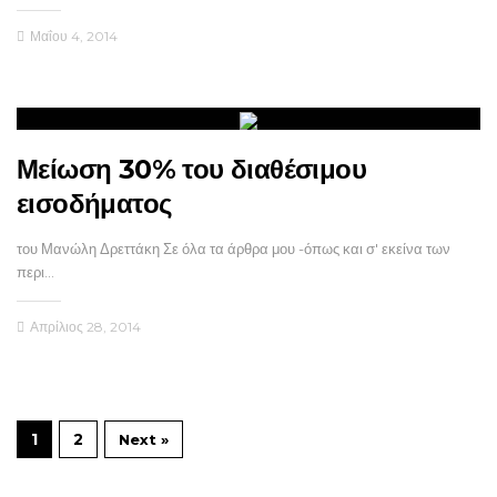
Μαΐου 4, 2014
Μείωση 30% του διαθέσιμου
εισοδήματος
του Μανώλη Δρεττάκη Σε όλα τα άρθρα μου -όπως και σ' εκείνα των
περι…
Απρίλιος 28, 2014
1
2
Next »