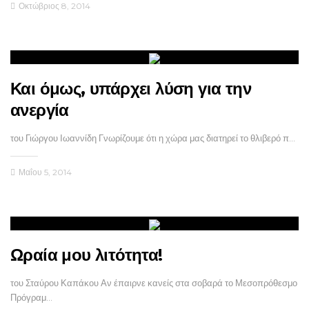
Οκτώβριος 8, 2014
Και όμως, υπάρχει λύση για την
ανεργία
του Γιώργου Ιωαννίδη Γνωρίζουμε ότι η χώρα μας διατηρεί το θλιβερό π…
Μαΐου 5, 2014
Ωραία μου λιτότητα!
του Σταύρου Καπάκου Αν έπαιρνε κανείς στα σοβαρά το Μεσοπρόθεσμο
Πρόγραμ…