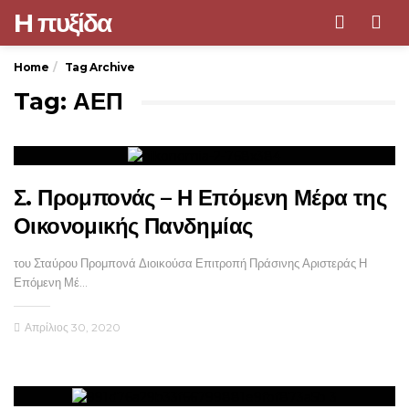
H πυξίδα
Men
Home
Tag Archive
Tag: ΑΕΠ
Σ. Προμπονάς – Η Επόμενη Μέρα της
Οικονομικής Πανδημίας
του Σταύρου Προμπονά Διοικούσα Επιτροπή Πράσινης Αριστεράς Η
Επόμενη Μέ…
Απρίλιος 30, 2020