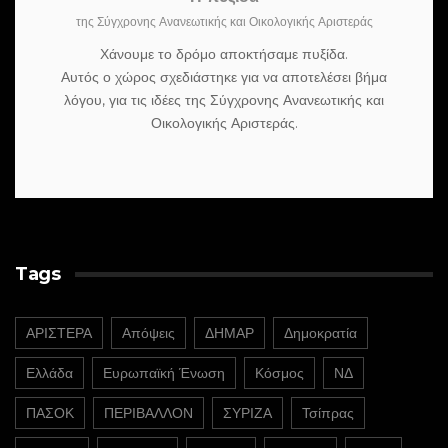
της Σύγχρονης Ανανεωτικής και Οικολογικής Αριστεράς
Χάνουμε το δρόμο αποκτήσαμε πυξίδα.
Αυτός ο χώρος σχεδιάστηκε για να αποτελέσει βήμα
λόγου, για τις ιδέες της Σύγχρονης Ανανεωτικής και
Οικολογικής Αριστεράς.
Tags
ΑΡΙΣΤΕΡΑ
Απόψεις
ΔΗΜΑΡ
Δημοκρατία
Ελλάδα
Ευρωπαϊκή Ένωση
Κόσμος
ΝΔ
ΠΑΣΟΚ
ΠΕΡΙΒΑΛΛΟΝ
ΣΥΡΙΖΑ
Τσίπρας