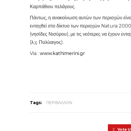
Καρπάθιου πελάγους.
Πάντως, η ανακοίνωση αυτών των περιοχών είναι 
ενταχθεί στο δίκτυο των περιοχών Natura 2000 
(νησίδες Νισύρου), με τις νεότερες να έχουν εν
(λ.χ. Πολύαιγος).
Via :
www.kathimerini.gr
Tags:
ΠΕΡΙΒΑΛΛΟΝ
Vote 