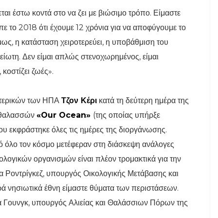
αι έστω κοντά στο να ζει με βιώσιμο τρόπο. Είμαστε
ίπε το 2018 ότι έχουμε 12 χρόνια για να αποφύγουμε το
όμως, η κατάσταση χειροτερεύει, η υποβάθμιση του
είωτη. Δεν είμαι απλώς στενοχωρημένος, είμαι
 κοστίζει ζωές».
τερικών των ΗΠΑ
Τζον Κέρι
κατά τη δεύτερη ημέρα της
ν θαλασσών
«Our Ocean»
(της οποίας υπήρξε
ου εκφράστηκε όλες τις ημέρες της διοργάνωσης.
ό όλο τον κόσμο μετέφεραν στη διάσκεψη ανάλογες
ολογικών οργανισμών είναι πλέον τρομακτικά για την
ζα Ροντρίγκεζ, υπουργός Οικολογικής Μετάβασης και
ά νησιωτικά έθνη είμαστε θύματα των περιστάσεων.
τα Γουνγκ, υπουργός Αλιείας και Θαλάσσιων Πόρων της