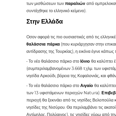
των μισθώσεων των
παραλιών
από ομπρελοκαθί
συντάχθηκε το ελληνικό κείμενο).
Στην Ελλάδα
Οσον αφορά τις πιο ουσιαστικές από τις ελληνικ
θαλάσσια πάρκα
(που κυριάρχησαν στην επικα
αντίδρασης της Τουρκίας), η εικόνα έγινε κάπως 
• Το νέο θαλάσσιο πάρκο στο
Ιόνιο
θα καλύπτει 
(συμπεριλαμβανομένων 3.668 τ.χλμ. των υφιστά
νησίδα Αρκούδι, βόρεια της Κεφαλονιάς, και φθά
• Το νέο θαλάσσιο πάρκο στο
Αιγαίο
θα καλύπτει
των 13 υφιστάμενων περιοχών Natura).
Επιβεβ
περιοχή θα ξεκινάει από τις νησίδες Βελοπούλα κ
νησίδες της Νισύρου. Θα περιλαμβάνει τις ακατο
Αντίμηλος, Πολύαιγος), τις νησίδες γύρω από την