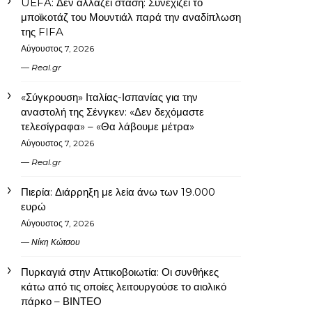
UEFA: Δεν αλλάζει στάση: Συνεχίζει το
μποϊκοτάζ του Μουντιάλ παρά την αναδίπλωση
της FIFA
Αύγουστος 7, 2026
Real.gr
«Σύγκρουση» Ιταλίας-Ισπανίας για την
αναστολή της Σένγκεν: «Δεν δεχόμαστε
τελεσίγραφα» – «Θα λάβουμε μέτρα»
Αύγουστος 7, 2026
Real.gr
Πιερία: Διάρρηξη με λεία άνω των 19.000
ευρώ
Αύγουστος 7, 2026
Νίκη Κώτσου
Πυρκαγιά στην Αττικοβοιωτία: Οι συνθήκες
κάτω από τις οποίες λειτουργούσε το αιολικό
πάρκο – ΒΙΝΤΕΟ