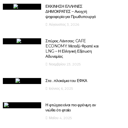
ΕΚΚΙΝΗΣΗ ΕΛΛΗΝΕΣ
ΔΗΜΟΚΡΑΤΕΣ – Ανοιχτή
ψηφοφορία για Πρωθυπουργό
Αύγουστος 3, 2026
Σπύρος Λάντσας: CAFE
ECONOMY: Μεταξύ Φραπέ και
LNG – Η Ελληνική Εξίσωση
Αδυναμίας
Νοεμβρίου 23, 2025
Στα ..πλοκάμια του ΕΦΚΑ
Ιούνιος 6, 2025
Η φτώχεια είναι πιο φρόνιμη αν
νιώθει ότι φταίει
Μαΐου 4, 2025