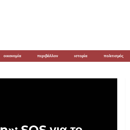
οικονομία
περιβάλλον
ιστορία
πολιτισμός
»: SOS για το