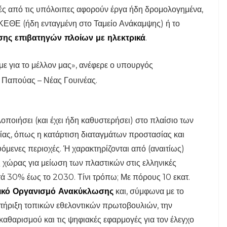
ς από τις υπόλοιπες αφορούν έργα ήδη δρομολογημένα,
ΕΘΕ (ήδη ενταγμένη στο Ταμείο Ανάκαμψης) ή το
ης επιβατηγών πλοίων με ηλεκτρικά
.
με για το μέλλον μας», ανέφερε ο υπουργός
 Παπούας – Νέας Γουινέας.
ποιήσει (και έχει ήδη καθυστερήσει) στο πλαίσιο των
ίας, όπως η κατάρτιση διαταγμάτων προστασίας και
υόμενες περιοχές. Ή χαρακτηρίζονται από (αναιτίως)
 χώρας για μείωση των πλαστικών στις ελληνικές
ά 30% έως το 2030. Τίνι τρόπω; Με πόρους 10 εκατ.
ικό Οργανισμό Ανακύκλωσης
και, σύμφωνα με το
στήριξη τοπικών εθελοντικών πρωτοβουλιών, την
καθαρισμού και τις ψηφιακές εφαρμογές για τον έλεγχο