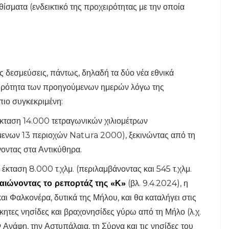
σματα (ενδεικτικό της προχειρότητας με την οποία
ές δεσμεύσεις, πάντως, δηλαδή τα δύο νέα εθνικά
ιρότητα των προηγούμενων ημερών λόγω της
πιο συγκεκριμένη:
έκταση 14.000 τετραγωνικών χιλιομέτρων
μενων 13 περιοχών Natura 2000), ξεκινώντας από τη
νοντας στα Αντικύθηρα.
 έκταση 8.000 τ.χλμ. (περιλαμβάνοντας και 545 τ.χλμ.
αιώνοντας το ρεπορτάζ της «Κ»
(βλ. 9.4.2024), η
αι Φαλκονέρα, δυτικά της Μήλου, και θα καταλήγει στις
ίκητες νησίδες και βραχονησίδες γύρω από τη Μήλο (λ.χ.
 Ανάφη, την Αστυπάλαια, τη Σύρνα και τις νησίδες του