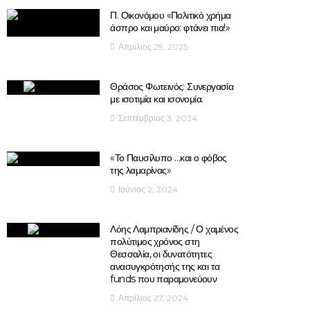
Π. Οικονόμου «Πολιτικό χρήμα
άσπρο και μαύρο: φτάνει πια!»
Απρίλιος 29, 2025
Θράσος Φωτεινός: Συνεργασία
με ισοτιμία και ισονομία.
Σεπτέμβριος 3, 2024
«Το Παυσίλυπο …και ο φόβος
της λαμαρίνας»
Ιούνιος 2, 2024
Λόης Λαμπριανίδης / Ο χαμένος
πολύτιμος χρόνος στη
Θεσσαλία, οι δυνατότητες
ανασυγκρότησής της και τα
funds που παραμονεύουν
Απρίλιος 27, 2024