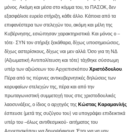
μόνος. Ακόμη και μέσα στο κόμμα του, το ΠΑΣΟΚ, δεν
εξασφάλισε ευρεία στήριξη, κάθε άλλο. Κάποια από τα
επιφανέστερα των στελεχών του, ακόμη και μέλη της
Κυβέρνησης, εσιώπησαν χαρακτηριστικά. Και μόνος ο –
τότε- ΣΥΝ τον στήριξε ξεκάθαρα, δίχως υποσημειώσεις,
δίχως αστερίσκους, δίχως ναι μεν αλλά. Όσο για τη ΝΔ
(Αξιωματική Αντιπολίτευση και τότε) τάχθηκε σύσσωμη
υπέρ των αξιώσεων του Αρχιεπισκόπου
Χριστόδουλου
.
Πέρα από τις πύρινες αντικυβερνητικές δηλώσεις των
κορυφαίων στελεχών της, πέρα και από την
πρωταγωνιστική συμμετοχή τους στις χριστοδουλικές
λαοσυνάξεις, ο ίδιος ο αρχηγός της
Κώστας Καραμανλής
έσπευσε (μετά της συζύγου του) να υπογράψει επιδεικτικά
υπέρ του –όλως αντιθεσμικού- αιτήματος του
Αρχιεπισκόπου για δημοψήφισμα. Έτσι για να μην