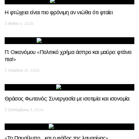
Η φτώχεια είναι πιο φρόνιμη αν νιώθει ότι φταίει
Μαΐου 4, 2025
Π. Οικονόμου «Πολιτικό χρήμα άσπρο και μαύρο: φτάνει
πια!»
Απρίλιος 29, 2025
Θράσος Φωτεινός: Συνεργασία με ισοτιμία και ισονομία.
Σεπτέμβριος 3, 2024
«Το Παυσίλυπο …και ο φόβος της λαμαρίνας»