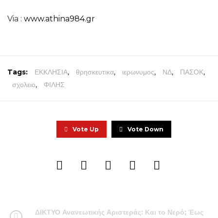
Via :
www.athina984.gr
Tags:
ΕΚΚΛΗΣΙΑ
,
θρησκευτικα
,
ιερωνυμος
,
ΝΔ
,
ΠΑΣΟΚ
,
σχολειο
,
ΦΙΛΗΣ
Vote Up
Vote Down
ΔΙΚΤΥΟ Ανανεωτικής Αριστεράς: Και το Νερό; Έως