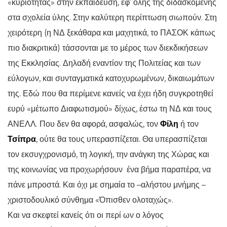
«κυριότητας» στην εκπαίδευση, εφ’ όλης της διδασκομένης
στα σχολεία ύλης. Στην καλύτερη περίπτωση σιωπούν. Στη
χειρότερη (η ΝΔ ξεκάθαρα και μαχητικά, το ΠΑΣΟΚ κάπως
πιο διακριτικά) τάσσονται με το μέρος των διεκδικήσεων
της Εκκλησίας. Δηλαδή εναντίον της Πολιτείας και των
εύλογων, και συνταγματικά κατοχυρωμένων, δικαιωμάτων
της. Εδώ που θα περίμενε κανείς να έχει ήδη συγκροτηθεί
ευρύ «μέτωπο Διαφωτισμού» δίχως, έστω τη ΝΔ και τους
ΑΝΕΛΛ. Που δεν θα αφορά, ασφαλώς, τον
Φίλη
ή τον
Τσίπρα
, ούτε θα τους υπερασπίζεται. Θα υπερασπίζεται
τον εκσυγχρονισμό, τη λογική, την ανάγκη της Χώρας και
της κοινωνίας να προχωρήσουν ένα βήμα παραπέρα, να
πάνε μπροστά. Και όχι με σημαία το –αλήστου μνήμης –
χριστοδουλικό σύνθημα «Όπισθεν ολοταχώς».
Και να σκεφτεί κανείς ότι οι περί ων ο λόγος