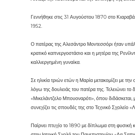
Γεννήθηκε στις 31 Αυγούστου 1870 στο Κιαραβάλ
1952.
Ο πατέρας της Αλεσάντρο Μοντεσσόρι ήταν υπάλ
κρατικό καπνεργοστάσιο και η μητέρα της Ρενίλν
καλλιεργημένη γυναίκα.
Σε ηλικία τριών ετών η Μαρία μετακομίζει με την
λόγω της δουλειάς του πατέρα της. Τελειώνει το 
«Μικελάντζελο Μπουοναρότι», όπου διδάσκεται, μ
συνεχίζει τις σπουδές της στο Τεχνικό Σχολείο «
Παίρνει πτυχίο το 1890 με δίπλωμα στη φυσική κα
στην Ιατρική Σχολή του Πανεπιστημίου «Λα Σαπι