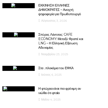
ΕΚΚΙΝΗΣΗ ΕΛΛΗΝΕΣ
ΔΗΜΟΚΡΑΤΕΣ – Ανοιχτή
ψηφοφορία για Πρωθυπουργό
Αύγουστος 3, 2026
Σπύρος Λάντσας: CAFE
ECONOMY: Μεταξύ Φραπέ και
LNG – Η Ελληνική Εξίσωση
Αδυναμίας
Νοεμβρίου 23, 2025
Στα ..πλοκάμια του ΕΦΚΑ
Ιούνιος 6, 2025
Η φτώχεια είναι πιο φρόνιμη αν
νιώθει ότι φταίει
Μαΐου 4, 2025