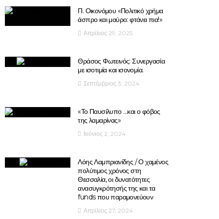
Π. Οικονόμου «Πολιτικό χρήμα
άσπρο και μαύρο: φτάνει πια!»
Απρίλιος 29, 2025
Θράσος Φωτεινός: Συνεργασία
με ισοτιμία και ισονομία.
Σεπτέμβριος 3, 2024
«Το Παυσίλυπο …και ο φόβος
της λαμαρίνας»
Ιούνιος 2, 2024
Λόης Λαμπριανίδης / Ο χαμένος
πολύτιμος χρόνος στη
Θεσσαλία, οι δυνατότητες
ανασυγκρότησής της και τα
funds που παραμονεύουν
Απρίλιος 27, 2024