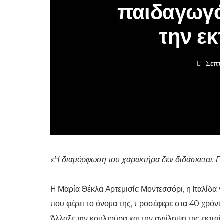
παιδαγωγό
την ε
Σεπτ
«Η διαμόρφωση του χαρακτήρα δεν διδάσκεται. Π
Η Μαρία Θέκλα Αρτεμισία Μοντεσσόρι, η Ιταλίδα 
που φέρει το όνομα της, προσέφερε στα 40 χρόνι
Άλλαξε την κουλτούρα και την αντίληψη της εκπα