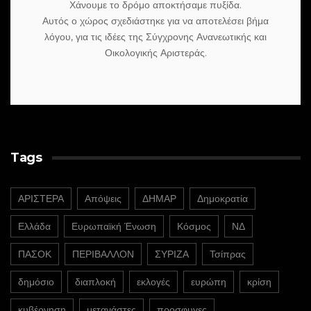
Χάνουμε το δρόμο αποκτήσαμε πυξίδα.
Αυτός ο χώρος σχεδιάστηκε για να αποτελέσει βήμα
λόγου, για τις ιδέες της Σύγχρονης Ανανεωτικής και
Οικολογικής Αριστεράς.
Tags
ΑΡΙΣΤΕΡΑ
Απόψεις
ΔΗΜΑΡ
Δημοκρατία
Ελλάδα
Ευρωπαϊκή Ένωση
Κόσμος
ΝΔ
ΠΑΣΟΚ
ΠΕΡΙΒΑΛΛΟΝ
ΣΥΡΙΖΑ
Τσίπρας
δημόσιο
διαπλοκή
εκλογές
ευρώπη
κρίση
κυβέρνηση
μετανάστες
προσφυγες