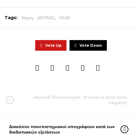
Tags:
δήμοι
,
ΔΟΥΚΑΣ
,
ΚΕΔΕ
Vote Up
Vote Down
Ιδιωτικά Πανεπιστήμια : Η δουλειά είναι καλά
στημένη!
Διακόσιοι πανεπιστημιακοί υπογράφουν κατά των
διαδικτυακών εξετάσεων