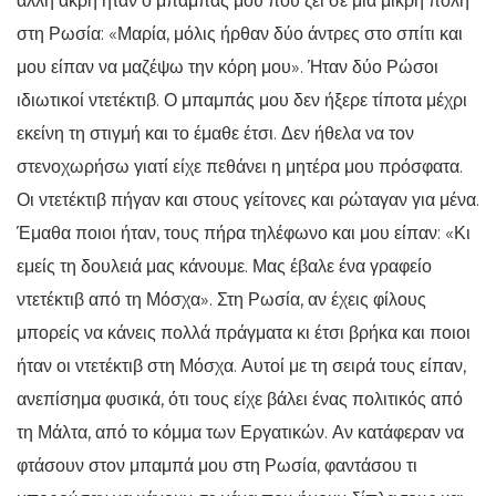
άλλη άκρη ήταν ο μπαμπάς μου που ζει σε μια μικρή πόλη
στη Ρωσία: «Μαρία, μόλις ήρθαν δύο άντρες στο σπίτι και
μου είπαν να μαζέψω την κόρη μου». Ήταν δύο Ρώσοι
ιδιωτικοί ντετέκτιβ. Ο μπαμπάς μου δεν ήξερε τίποτα μέχρι
εκείνη τη στιγμή και το έμαθε έτσι. Δεν ήθελα να τον
στενοχωρήσω γιατί είχε πεθάνει η μητέρα μου πρόσφατα.
Οι ντετέκτιβ πήγαν και στους γείτονες και ρώταγαν για μένα.
Έμαθα ποιοι ήταν, τους πήρα τηλέφωνο και μου είπαν: «Κι
εμείς τη δουλειά μας κάνουμε. Μας έβαλε ένα γραφείο
ντετέκτιβ από τη Μόσχα». Στη Ρωσία, αν έχεις φίλους
μπορείς να κάνεις πολλά πράγματα κι έτσι βρήκα και ποιοι
ήταν οι ντετέκτιβ στη Μόσχα. Αυτοί με τη σειρά τους είπαν,
ανεπίσημα φυσικά, ότι τους είχε βάλει ένας πολιτικός από
τη Μάλτα, από το κόμμα των Εργατικών. Αν κατάφεραν να
φτάσουν στον μπαμπά μου στη Ρωσία, φαντάσου τι