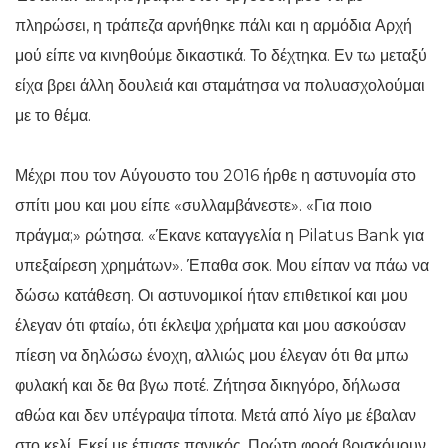
πληρώσει, η τράπεζα αρνήθηκε πάλι και η αρμόδια Αρχή
μού είπε να κινηθούμε δικαστικά. Το δέχτηκα. Εν τω μεταξύ
είχα βρει άλλη δουλειά και σταμάτησα να πολυασχολούμαι
με το θέμα.
Μέχρι που τον Αύγουστο του 2016 ήρθε η αστυνομία στο
σπίτι μου και μου είπε «συλλαμβάνεστε». «Για ποιο
πράγμα;» ρώτησα. «Έκανε καταγγελία η Pilatus Bank για
υπεξαίρεση χρημάτων». Έπαθα σοκ. Μου είπαν να πάω να
δώσω κατάθεση. Οι αστυνομικοί ήταν επιθετικοί και μου
έλεγαν ότι φταίω, ότι έκλεψα χρήματα και μου ασκούσαν
πίεση να δηλώσω ένοχη, αλλιώς μου έλεγαν ότι θα μπω
φυλακή και δε θα βγω ποτέ. Ζήτησα δικηγόρο, δήλωσα
αθώα και δεν υπέγραψα τίποτα. Μετά από λίγο με έβαλαν
στο κελί. Εκεί με έπιασε πανικός. Πρώτη φορά βρισκόμουν