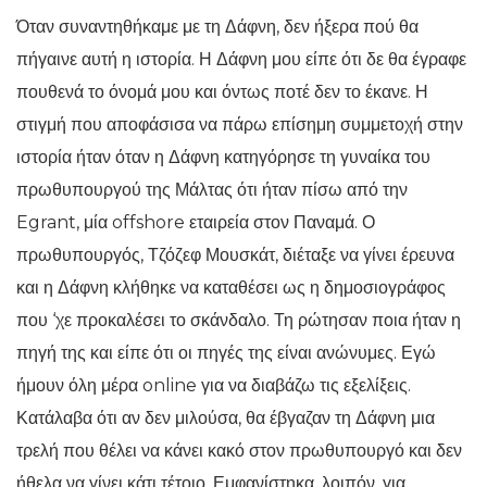
Όταν συναντηθήκαμε με τη Δάφνη, δεν ήξερα πού θα
πήγαινε αυτή η ιστορία. Η Δάφνη μου είπε ότι δε θα έγραφε
πουθενά το όνομά μου και όντως ποτέ δεν το έκανε. Η
στιγμή που αποφάσισα να πάρω επίσημη συμμετοχή στην
ιστορία ήταν όταν η Δάφνη κατηγόρησε τη γυναίκα του
πρωθυπουργού της Μάλτας ότι ήταν πίσω από την
Egrant, μία offshore εταιρεία στον Παναμά. Ο
πρωθυπουργός, Τζόζεφ Μουσκάτ, διέταξε να γίνει έρευνα
και η Δάφνη κλήθηκε να καταθέσει ως η δημοσιογράφος
που ‘χε προκαλέσει το σκάνδαλο. Τη ρώτησαν ποια ήταν η
πηγή της και είπε ότι οι πηγές της είναι ανώνυμες. Εγώ
ήμουν όλη μέρα online για να διαβάζω τις εξελίξεις.
Κατάλαβα ότι αν δεν μιλούσα, θα έβγαζαν τη Δάφνη μια
τρελή που θέλει να κάνει κακό στον πρωθυπουργό και δεν
ήθελα να γίνει κάτι τέτοιο. Εμφανίστηκα, λοιπόν, για