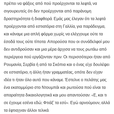
πρέπει να ψάξεις από πού προέρχονται τα λεφτά, να
σιγουρευτείς ότι δεν προέρχονται από παράνομη
δραστηριότητα ή διαφθορά. Εμάς μας έλεγαν ότι τα λεφτά
προέρχονται από εστιατόρια στη Γαλλία, για παράδειγμα,
και κάναμε μια απλή φόρμα χωρίς να ελέγχουμε ούτε τα
έσοδά τους ούτε τίποτα. Απορούσα που οι συνάδελφοί μου
δεν αντιδρούσαν και μια μέρα άρχισα να τους ρωτάω από
περιέργεια πού εργάζονταν πριν. Οι περισσότεροι ήταν από
Ρουμανία, Σερβία ή από τα Σκόπια και ο ένας είχε δουλέψει
σε εστιατόριο, η άλλη ήταν γραμματέας, οπότε δεν είχαν
ιδέα τι ήταν όλο αυτό που κάναμε. Έστελνε ο πελάτης μας
ένα εκατομμύριο στο Ντουμπάι και ρωτούσα πού είναι τα
απαραίτητα δικαιολογητικά και μου απαντούσαν: «Ε, και τι
σε έχουμε εσένα εδώ; Φτιάξ’ τα εσύ». Εγώ αρνούμουν, αλλά
τα έφτιαχναν άλλοι τελικά.