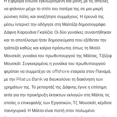
Η Εφίμοβα ένιωσε εγκλωβισμένη και μόνη, με τις απειλές
να φτάνουν μέχρι το σπίτι του πατέρα της σε μια μικρή
ρώσικη πόλη, και αναζήτησε συμμάχους. Η έρευνά της
μέσω ίντερνετ την οδήγησε στη Μαλτέζα δημοσιογράφο
Δάφνη Καρουάνα Γκαλίζια. Οι δύο γυναίκες συναντήθηκαν
και το αποτέλεσμα ήταν δημοσιεύματα που εξέθεταν την
τράπεζα καθώς και καίρια πρόσωπα, όπως τη Μισέλ
Μουσκάτ, γυναίκα του πρωθυπουργού της Μάλτας, Τζόζεφ
Μουσκάτ. Συγκεκριμένα, η γυναίκα του πρωθυπουργού
φερόταν να συμμετέχει σε offshore εταιρεία στον Παναμά,
με την Pilatus Bank να διευκολύνει τη διακίνηση των
χρημάτων της. Το ρεπορτάζ της Δάφνης έγινε η επίσημη
αιτία για την προκήρυξη έκτακτων εκλογών στη Μάλτα, τις
οποίες ο επικεφαλής των Εργατικών, Τζ. Μουσκάτ, κέρδισε
πανηγυρικά. Η Μάλτα είναι πιστή στον πολωμένο