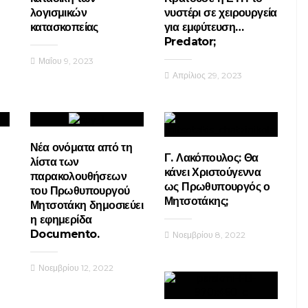
λογισμικών
νυστέρι σε χειρουργεία
κατασκοπείας
για εμφύτευση…
Predator;
Μαΐου 9, 2023
Απρίλιος 29, 2023
Νέα ονόματα από τη
Γ. Λακόπουλος: Θα
λίστα των
κάνει Χριστούγεννα
παρακολουθήσεων
ως Πρωθυπουργός ο
του Πρωθυπουργού
Μητσοτάκης;
Μητσοτάκη δημοσιεύει
η εφημερίδα
Documento.
Νοεμβρίου 8, 2022
Νοεμβρίου 12, 2022