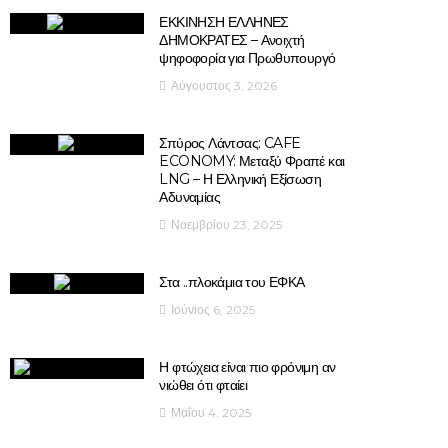
ΕΚΚΙΝΗΣΗ ΕΛΛΗΝΕΣ
ΔΗΜΟΚΡΑΤΕΣ – Ανοιχτή
ψηφοφορία για Πρωθυπουργό
Αύγουστος 3, 2026
Σπύρος Λάντσας: CAFE
ECONOMY: Μεταξύ Φραπέ και
LNG – Η Ελληνική Εξίσωση
Αδυναμίας
Νοεμβρίου 23, 2025
Στα ..πλοκάμια του ΕΦΚΑ
Ιούνιος 6, 2025
Η φτώχεια είναι πιο φρόνιμη αν
νιώθει ότι φταίει
Μαΐου 4, 2025