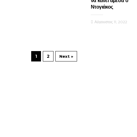
να κάνει άμεσα ο
Ντογιάκος
Αύγουστος 11, 2022
1
2
Next »