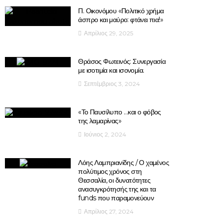
Π. Οικονόμου «Πολιτικό χρήμα
άσπρο και μαύρο: φτάνει πια!»
Απρίλιος 29, 2025
Θράσος Φωτεινός: Συνεργασία
με ισοτιμία και ισονομία.
Σεπτέμβριος 3, 2024
«Το Παυσίλυπο …και ο φόβος
της λαμαρίνας»
Ιούνιος 2, 2024
Λόης Λαμπριανίδης / Ο χαμένος
πολύτιμος χρόνος στη
Θεσσαλία, οι δυνατότητες
ανασυγκρότησής της και τα
funds που παραμονεύουν
Απρίλιος 27, 2024