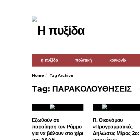
η πυξίδα
πολιτική
κοινωνία
Home
Tag Archive
Tag: ΠΑΡΑΚΟΛΟΥΘΗΣΕΙΣ
Εξωθούν σε
Π. Οικονόμου
παραίτηση τον Ράμμο
«Προγραμματικές
για να βάλουν στο χέρι
Δηλώσεις Μέρος 2ο: 
την ΑΔΑΕ
προτείνω»