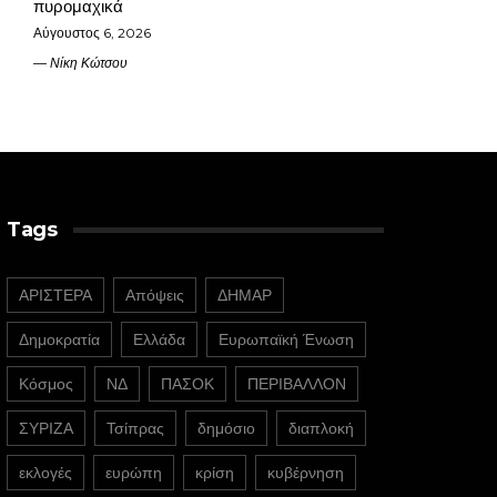
πυρομαχικά
Αύγουστος 6, 2026
Νίκη Κώτσου
Tags
ΑΡΙΣΤΕΡΑ
Απόψεις
ΔΗΜΑΡ
Δημοκρατία
Ελλάδα
Ευρωπαϊκή Ένωση
Κόσμος
ΝΔ
ΠΑΣΟΚ
ΠΕΡΙΒΑΛΛΟΝ
ΣΥΡΙΖΑ
Τσίπρας
δημόσιο
διαπλοκή
εκλογές
ευρώπη
κρίση
κυβέρνηση