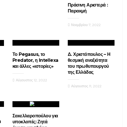
Πράσινη Αριστερά :
Παρακμή
Νοεμβρίου 7, 2022
Το Pegasus, το
Δ. Χριστόπουλος – Η
Predator, η Intellexa
θεσμική αναξιότητα
και άλλες «ιστορίες»
του πρωθυπουργού
της Ελλάδας
Αύγουστος 12, 2022
Αύγουστος 11, 2022
Σακελλαροπούλου για
ι
υποκλοπές: Ζητά