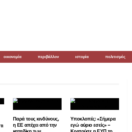
οικονομία
περιβάλλον
ιστορία
πολιτισμός
Παρά τους κινδύνους,
Υποκλοπές: «Σήμερα
η ΕΕ απέχει από την
εγώ αύριο εσείς» –
τι
καταδίκη των
Κρατούσε η ΕΥΠ το