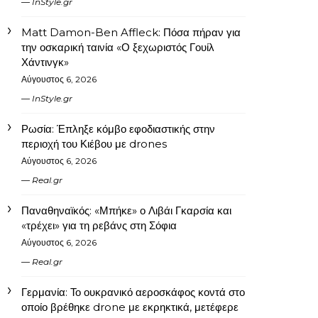
InStyle.gr
Matt Damon-Ben Affleck: Πόσα πήραν για
την οσκαρική ταινία «Ο ξεχωριστός Γουίλ
Χάντινγκ»
Αύγουστος 6, 2026
InStyle.gr
Ρωσία: Έπληξε κόμβο εφοδιαστικής στην
περιοχή του Κιέβου με drones
Αύγουστος 6, 2026
Real.gr
Παναθηναϊκός: «Μπήκε» ο Λιβάι Γκαρσία και
«τρέχει» για τη ρεβάνς στη Σόφια
Αύγουστος 6, 2026
Real.gr
Γερμανία: Το ουκρανικό αεροσκάφος κοντά στο
οποίο βρέθηκε drone με εκρηκτικά, μετέφερε