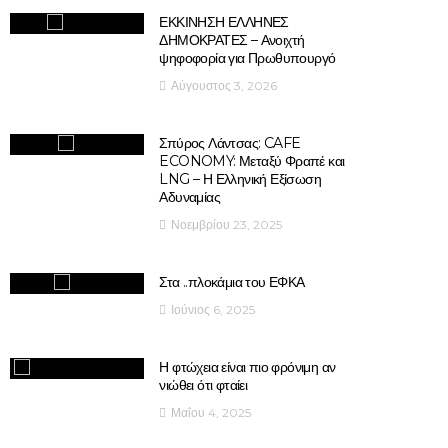
ΕΚΚΙΝΗΣΗ ΕΛΛΗΝΕΣ
ΔΗΜΟΚΡΑΤΕΣ – Ανοιχτή
ψηφοφορία για Πρωθυπουργό
Αύγουστος 3, 2026
Σπύρος Λάντσας: CAFE
ECONOMY: Μεταξύ Φραπέ και
LNG – Η Ελληνική Εξίσωση
Αδυναμίας
Νοεμβρίου 23, 2025
Στα ..πλοκάμια του ΕΦΚΑ
Ιούνιος 6, 2025
Η φτώχεια είναι πιο φρόνιμη αν
νιώθει ότι φταίει
Μαΐου 4, 2025