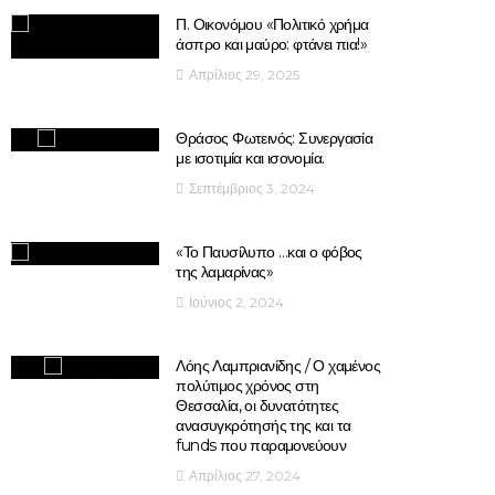
Π. Οικονόμου «Πολιτικό χρήμα
άσπρο και μαύρο: φτάνει πια!»
Απρίλιος 29, 2025
Θράσος Φωτεινός: Συνεργασία
με ισοτιμία και ισονομία.
Σεπτέμβριος 3, 2024
«Το Παυσίλυπο …και ο φόβος
της λαμαρίνας»
Ιούνιος 2, 2024
Λόης Λαμπριανίδης / Ο χαμένος
πολύτιμος χρόνος στη
Θεσσαλία, οι δυνατότητες
ανασυγκρότησής της και τα
funds που παραμονεύουν
Απρίλιος 27, 2024