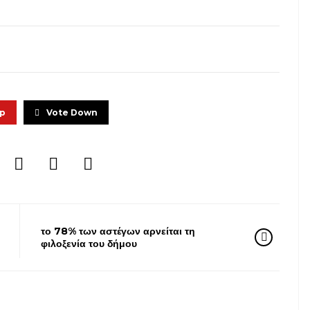
Up
Vote Down
το 78% των αστέγων αρνείται τη
φιλοξενία του δήμου