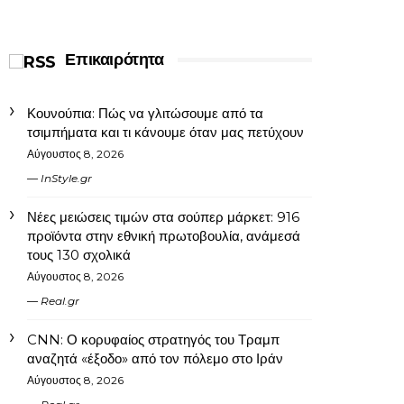
Επικαιρότητα
Κουνούπια: Πώς να γλιτώσουμε από τα
τσιμπήματα και τι κάνουμε όταν μας πετύχουν
Αύγουστος 8, 2026
InStyle.gr
Νέες μειώσεις τιμών στα σούπερ μάρκετ: 916
προϊόντα στην εθνική πρωτοβουλία, ανάμεσά
τους 130 σχολικά
Αύγουστος 8, 2026
Real.gr
CNN: Ο κορυφαίος στρατηγός του Τραμπ
αναζητά «έξοδο» από τον πόλεμο στο Ιράν
Αύγουστος 8, 2026