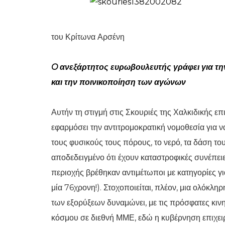
του Κρίτωνα Αρσένη
O ανεξάρτητος ευρωβουλευτής γράφει για τη
και την ποινικοποίηση των αγώνων
Αυτήν τη στιγμή στις Σκουριές της Χαλκιδικής επ
εφαρμόσει την αντιτρομοκρατική νομοθεσία για ν
τους φυσικούς τους πόρους, το νερό, τα δάση του
αποδεδειγμένο ότι έχουν καταστροφικές συνέπει
περιοχής βρέθηκαν αντιμέτωποι με κατηγορίες γ
μία 76χρονη!). Στοχοποιείται, πλέον, μια ολόκλη
των εξορύξεων δυναμώνει, με τις πρόσφατες κιν
κόσμου σε διεθνή ΜΜΕ, εδώ η κυβέρνηση επιχειρ