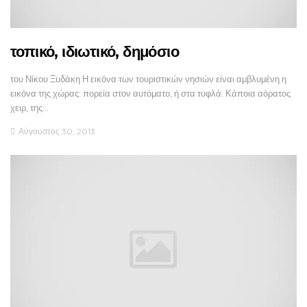
τοπικό, ιδιωτικό, δημόσιο
του Νίκου Ξυδάκη Η εικόνα των τουριστικών νησιών είναι αμβλυμένη η
εικόνα της χώρας: πορεία στον αυτόματο, ή στα τυφλά. Κάποια αόρατος
χειρ, της…
Αύγουστος 30, 2013