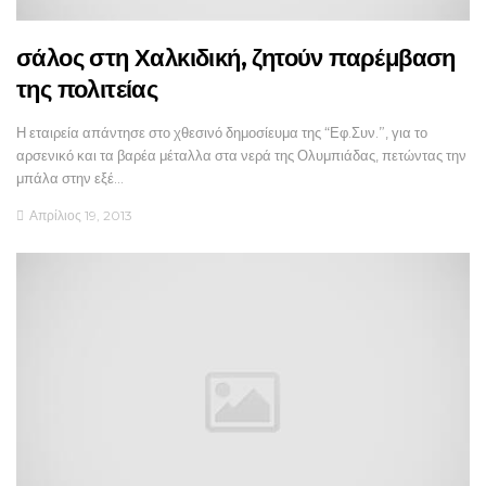
σάλος στη Χαλκιδική, ζητούν παρέμβαση
της πολιτείας
Η εταιρεία απάντησε στο χθεσινό δημοσίευμα της “Εφ.Συν.”, για το
αρσενικό και τα βαρέα μέταλλα στα νερά της Ολυμπιάδας, πετώντας την
μπάλα στην εξέ…
Απρίλιος 19, 2013