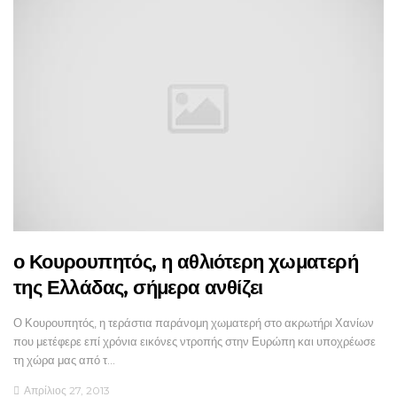
ο Κουρουπητός, η αθλιότερη χωματερή
της Ελλάδας, σήμερα ανθίζει
Ο Κουρουπητός, η τεράστια παράνομη χωματερή στο ακρωτήρι Χανίων
που μετέφερε επί χρόνια εικόνες ντροπής στην Ευρώπη και υποχρέωσε
τη χώρα μας από τ…
Απρίλιος 27, 2013