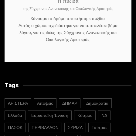
Η πυξίδα
της Σύγχρονης Ανανεωτικής και Οικολογικής Αριστεράς
Χάνουμε το δρόμο αποκτήσαμε πυξίδα.
Αυτός ο χώρος σχεδιάστηκε για να αποτελέσει βήμα
λόγου, για τις ιδέες της Σύγχρονης Ανανεωτικής και
Οικολογικής Αριστεράς.
Tags
ΑΡΙΣΤΕΡΑ
Απόψεις
ΔΗΜΑΡ
Δημοκρατία
Ελλάδα
Ευρωπαϊκή Ένωση
Κόσμος
ΝΔ
ΠΑΣΟΚ
ΠΕΡΙΒΑΛΛΟΝ
ΣΥΡΙΖΑ
Τσίπρας