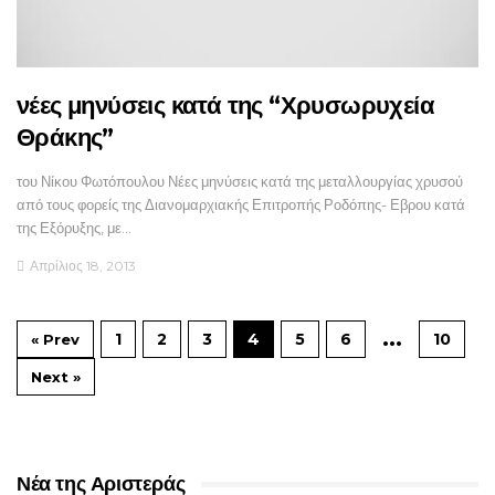
νέες μηνύσεις κατά της “Χρυσωρυχεία
Θράκης”
του Νίκου Φωτόπουλου Νέες μηνύσεις κατά της μεταλλουργίας χρυσού
από τους φορείς της Διανομαρχιακής Επιτροπής Ροδόπης- Εβρου κατά
της Εξόρυξης, με…
Απρίλιος 18, 2013
…
1
2
3
4
5
6
10
« Prev
Next »
Νέα της Αριστεράς