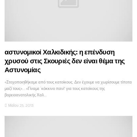
αστυνομικοί Χαλκιδικής: η επένδυση
χρυσού στις Σκουριές δεν είναι θέμα της
Αστυνομίας
«Στοχοποιηθήκαμε από τους κατοίκους. Δεν έχουμε να χωρίσουμε τίποτα
μαζί τους»... «Γίναμε ʽκόκκινο πανί' για τους κατοίκους της
βορειοανατολικής Χαλ…
Μαΐου 25, 2013