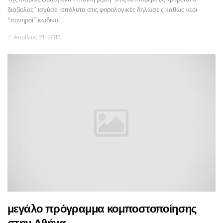
διάβολος” ισχύσει απόλυτα στις φορολογικές δηλώσεις καθώς νέοι
“πονηροί” κωδικοί …
Απρίλιος 21, 2013
μεγάλο πρόγραμμα κομποστοποίησης