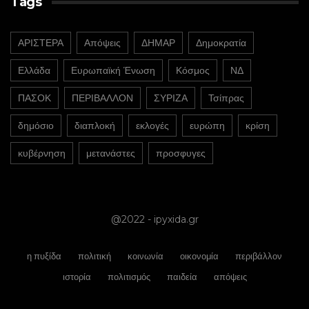
Tags
ΑΡΙΣΤΕΡΑ
Απόψεις
ΔΗΜΑΡ
Δημοκρατία
Ελλάδα
Ευρωπαϊκή Ένωση
Κόσμος
ΝΔ
ΠΑΣΟΚ
ΠΕΡΙΒΑΛΛΟΝ
ΣΥΡΙΖΑ
Τσίπρας
δημόσιο
διαπλοκή
εκλογές
ευρώπη
κρίση
κυβέρνηση
μετανάστες
προσφυγες
@2022 - ipyxida.gr
η πυξίδα
πολιτική
κοινωνία
οικονομία
περιβάλλον
ιστορία
πολιτισμός
παιδεία
απόψεις