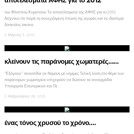
αποτελέσματα ΑΦΗΣ για το 2012
του Φίλιππου Κυρκίτσου Τα αποτελέσματα της ΑΦΗΣ για το 2012
δείχνουν ότι παρά τη συνεχιζόμενη πτώση της αγοράς και τις ιδιαίτερα
δύσκολες οικονο…
Μάρτιος 3, 2013
κλείνουν τις παράνομες χωματερές……
“Εξάγουν” σκουπίδια σε Νομούς με νόμιμες Τελική λύση στο θέμα των
παράνομων χωματερών επιχειρούν να δώσουν τα συναρμόδια
Υπουργεία Εσωτερικών και Πε…
Φεβρουάριος 28, 2013
ένας τόνος χρυσού το χρόνο….