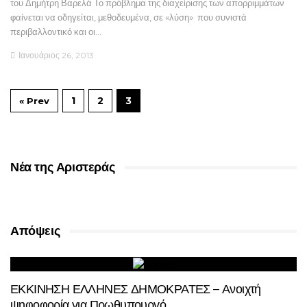
του Δημήτρη Βαρελά Το πρόβλημα της διαχείρισης των απορριμμάτων
φαίνεται να οδηγείται, μεθοδευμένα, σε «λύση» που συνιστά
περιβαλλοντικό και οι…
Ιανουάριος 26, 2013
1
2
3
« Prev
Νέα της Αριστεράς
Απόψεις
ΕΚΚΙΝΗΣΗ ΕΛΛΗΝΕΣ ΔΗΜΟΚΡΑΤΕΣ – Ανοιχτή
ψηφοφορία για Πρωθυπουργό