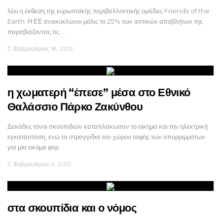
λέει η έκθεση της ευρωπαϊκής περιβαλλοντικής ομάδας Friends of the
Earth. Η ΕΕ ανακυκλώνει μόλις το 25% των αστικών αποβλήτων της
παραβιάζοντας τις …
Φεβρουάριος 18, 2013
η χωματερή “έπεσε” μέσα στο Εθνικό
Θαλάσσιο Πάρκο Ζακύνθου
Δεκάδες τόνοι σκουπιδιών καταπλάκωσαν το οίκημα και την ηλεκτρική
εγκατάσταση, ενώ τα στραγγίδια του χώρου ταφής των απορριμμάτων
για μία ακόμα φορ…
Φεβρουάριος 4, 2013
στα σκουπίδια και ο νόμος