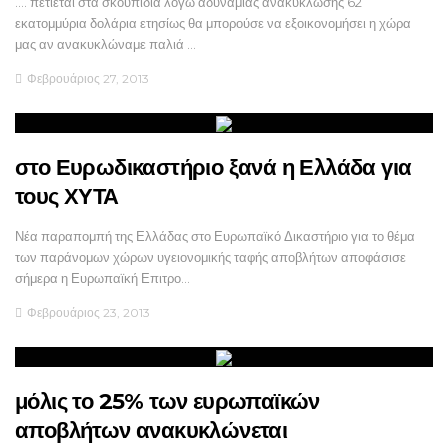
.... πετιέται στα σκουπίδια λόγω αδυναμίας ανακύκλωσης 62
εκατομμύρια δολάρια ετησίως θα μπορούσε να εξοικονομήσει η χώρα
μας αν ανακυκλώναμε παλιά …
Φεβρουάριος 27, 2013
στο Ευρωδικαστήριο ξανά η Ελλάδα για
τους ΧΥΤΑ
Νέα παραπομπή της Ελλάδας στο Ευρωπαϊκό Δικαστήριο για το θέμα
των παράνομων χώρων υγειονομικής ταφής αποβλήτων αποφάσισε
σήμερα η Ευρωπαϊκή Επιτρο…
Φεβρουάριος 23, 2013
μόλις το 25% των ευρωπαϊκών
αποβλήτων ανακυκλώνεται