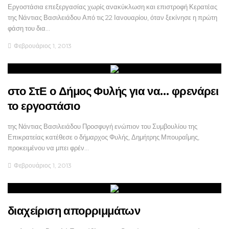
Εργοστάσια επεξεργασίας χωρίς ανακύκλωση και επιστροφή Κερατέας
της Νάντιας Βασιλειάδου Από τις 22 Ιανουαρίου, όταν ξεκίνησε η πρώτη
φάση του δια…
Φεβρουάριος 1, 2013
στο ΣτΕ ο Δήμος Φυλής για να… φρενάρει
το εργοστάσιο
της Νάντιας Βασιλειάδου Προσφυγή ενώπιον του Συμβουλίου της
Επικρατείας κατέθεσε ο δήμαρχος Φυλής, Δημήτρης Μπουραΐμης,
προκειμένου να μπει φρέν…
Φεβρουάριος 1, 2013
διαχείριση απορριμμάτων