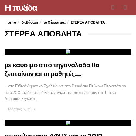
H πυξίδα
Men
Home
διαβάσαμε
τα Θέματα μας
ΣΤΕΡΕΑ ΑΠΟΒΛΗΤΑ
ΣΤΕΡΕΑ ΑΠΟΒΛΗΤΑ
με καύσιμο από τηγανόλαδα θα
ζεσταίνονται οι μαθητές….
....στο Ειδικό Δημοτικό Σχολείο και στο Γυμνάσιο Πεύκων Περισσότερα
από 200 παιδιά με ειδικές ανάγκες, τα οποία φοιτούν στο Ειδικό
Δημοτικό Σχολείο …
Μάρτιος 3, 2013