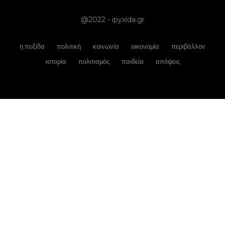
@2022 - ipyxida.gr
η πυξίδα
πολιτική
κοινωνία
οικονομία
περιβάλλον
ιστορία
πολιτισμός
παιδεία
απόψεις