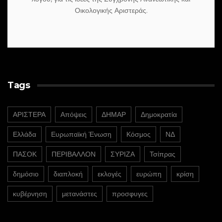
Οικολογικής Αριστεράς.
Tags
ΑΡΙΣΤΕΡΑ
Απόψεις
ΔΗΜΑΡ
Δημοκρατία
Ελλάδα
Ευρωπαϊκή Ένωση
Κόσμος
ΝΔ
ΠΑΣΟΚ
ΠΕΡΙΒΑΛΛΟΝ
ΣΥΡΙΖΑ
Τσίπρας
δημόσιο
διαπλοκή
εκλογές
ευρώπη
κρίση
κυβέρνηση
μετανάστες
προσφυγες