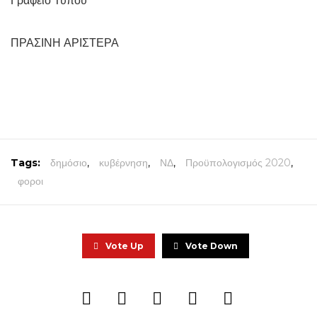
Γραφείο Τύπου
ΠΡΑΣΙΝΗ ΑΡΙΣΤΕΡΑ
Tags:
δημόσιο
,
κυβέρνηση
,
ΝΔ
,
Προϋπολογισμός 2020
,
φοροι
Vote Up
Vote Down