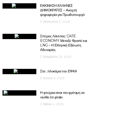
ΕΚΚΙΝΗΣΗ ΕΛΛΗΝΕΣ
ΔΗΜΟΚΡΑΤΕΣ – Ανοιχτή
ψηφοφορία για Πρωθυπουργό
Αύγουστος 3, 2026
Σπύρος Λάντσας: CAFE
ECONOMY: Μεταξύ Φραπέ και
LNG – Η Ελληνική Εξίσωση
Αδυναμίας
Νοεμβρίου 23, 2025
Στα ..πλοκάμια του ΕΦΚΑ
Ιούνιος 6, 2025
Η φτώχεια είναι πιο φρόνιμη αν
νιώθει ότι φταίει
Μαΐου 4, 2025