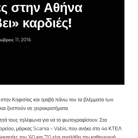
ες στην Αθήνα
βει» καρδιές!
ώβριος 11, 2016
 στην Κηφισίας και τραβά πάνω του τα βλέμματα των
και ξεσπούν σε χειροκροτήματα.
ινητά τους τηλέφωνα για να το φωτογραφίσουν. Στα
ορείου, μάρκας Scania – Vabis, που ανήκε στο 4ο ΚΤΕΛ
καετίες του ’60 και ’70 είχε αναλάβει την καθημερινή