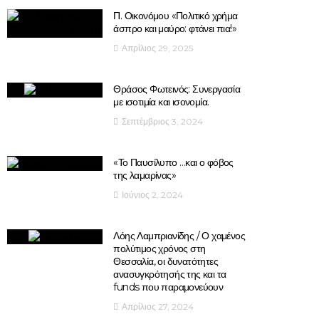
Π. Οικονόμου «Πολιτικό χρήμα
άσπρο και μαύρο: φτάνει πια!»
Απρίλιος 29, 2025
Θράσος Φωτεινός: Συνεργασία
με ισοτιμία και ισονομία.
Σεπτέμβριος 3, 2024
«Το Παυσίλυπο …και ο φόβος
της λαμαρίνας»
Ιούνιος 2, 2024
Λόης Λαμπριανίδης / Ο χαμένος
πολύτιμος χρόνος στη
Θεσσαλία, οι δυνατότητες
ανασυγκρότησής της και τα
funds που παραμονεύουν
Απρίλιος 27, 2024