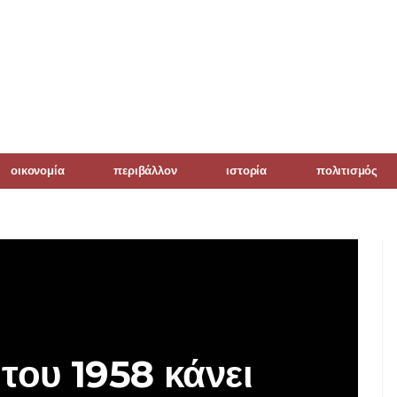
οικονομία
περιβάλλον
ιστορία
πολιτισμός
του 1958 κάνει