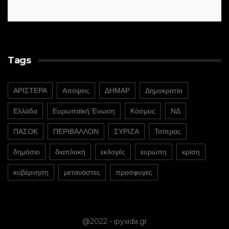
Tags
ΑΡΙΣΤΕΡΑ
Απόψεις
ΔΗΜΑΡ
Δημοκρατία
Ελλάδα
Ευρωπαϊκή Ένωση
Κόσμος
ΝΔ
ΠΑΣΟΚ
ΠΕΡΙΒΑΛΛΟΝ
ΣΥΡΙΖΑ
Τσίπρας
δημόσιο
διαπλοκή
εκλογές
ευρώπη
κρίση
κυβέρνηση
μετανάστες
προσφυγες
@2022 - ipyxida.gr