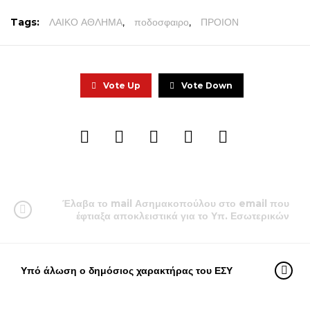
Tags:
ΛΑΙΚΟ ΑΘΛΗΜΑ
,
ποδοσφαιρο
,
ΠΡΟΙΟΝ
Vote Up
Vote Down
Έλαβα το mail Ασημακοπούλου στο email που
έφτιαξα αποκλειστικά για το Υπ. Εσωτερικών
Υπό άλωση ο δημόσιος χαρακτήρας του ΕΣΥ