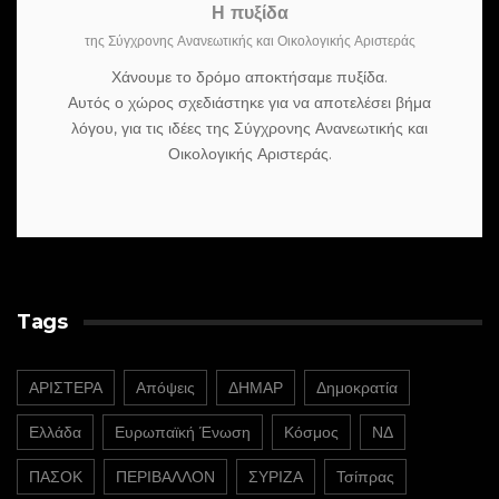
Η πυξίδα
της Σύγχρονης Ανανεωτικής και Οικολογικής Αριστεράς
Χάνουμε το δρόμο αποκτήσαμε πυξίδα.
Αυτός ο χώρος σχεδιάστηκε για να αποτελέσει βήμα
λόγου, για τις ιδέες της Σύγχρονης Ανανεωτικής και
Οικολογικής Αριστεράς.
Tags
ΑΡΙΣΤΕΡΑ
Απόψεις
ΔΗΜΑΡ
Δημοκρατία
Ελλάδα
Ευρωπαϊκή Ένωση
Κόσμος
ΝΔ
ΠΑΣΟΚ
ΠΕΡΙΒΑΛΛΟΝ
ΣΥΡΙΖΑ
Τσίπρας