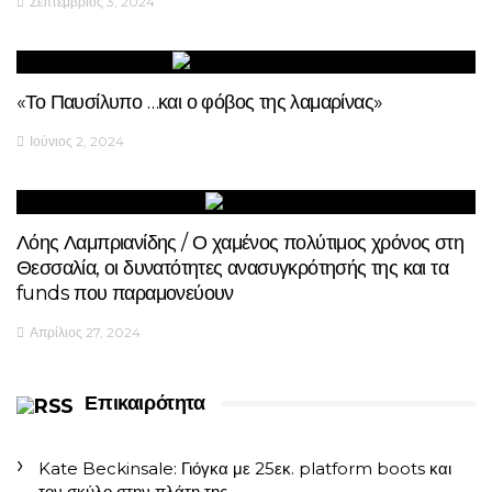
Σεπτέμβριος 3, 2024
«Το Παυσίλυπο …και ο φόβος της λαμαρίνας»
Ιούνιος 2, 2024
Λόης Λαμπριανίδης / Ο χαμένος πολύτιμος χρόνος στη
Θεσσαλία, οι δυνατότητες ανασυγκρότησής της και τα
funds που παραμονεύουν
Απρίλιος 27, 2024
Επικαιρότητα
Kate Beckinsale: Γιόγκα με 25εκ. platform boots και
τον σκύλο στην πλάτη της