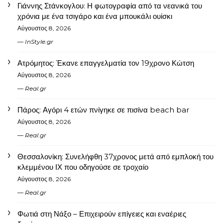
Γιάννης Στάνκογλου: Η φωτογραφία από τα νεανικά του
χρόνια με ένα τσιγάρο και ένα μπουκάλι ουίσκι
Αύγουστος 8, 2026
InStyle.gr
Ατρόμητος: Έκανε επαγγελματία τον 19χρονο Κώτση
Αύγουστος 8, 2026
Real.gr
Πάρος: Αγόρι 4 ετών πνίγηκε σε πισίνα beach bar
Αύγουστος 8, 2026
Real.gr
Θεσσαλονίκη: Συνελήφθη 37χρονος μετά από εμπλοκή του
κλεμμένου ΙΧ που οδηγούσε σε τροχαίο
Αύγουστος 8, 2026
Real.gr
Φωτιά στη Νάξο – Επιχειρούν επίγειες και εναέριες