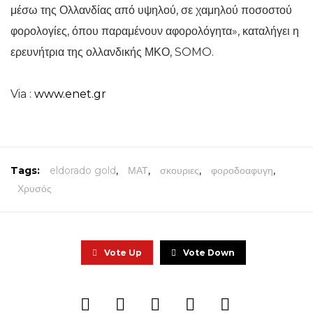
μέσω της Ολλανδίας από υψηλού, σε χαμηλού ποσοστού
φορολογίες, όπου παραμένουν αφορολόγητα», καταλήγει η
ερευνήτρια της ολλανδικής ΜΚΟ, SOMO.
Via :
www.enet.gr
Tags:
eldorado gold
,
ΜΑΤ
,
σκουριες
,
φοροδοαφυγη
,
Χρυσός
Vote Up
Vote Down