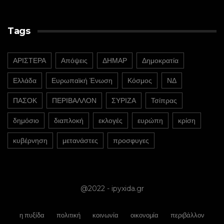
Tags
ΑΡΙΣΤΕΡΑ
Απόψεις
ΔΗΜΑΡ
Δημοκρατία
Ελλάδα
Ευρωπαϊκή Ένωση
Κόσμος
ΝΔ
ΠΑΣΟΚ
ΠΕΡΙΒΑΛΛΟΝ
ΣΥΡΙΖΑ
Τσίπρας
δημόσιο
διαπλοκή
εκλογές
ευρώπη
κρίση
κυβέρνηση
μετανάστες
προσφυγες
@2022 - ipyxida.gr
η πυξίδα
πολιτική
κοινωνία
οικονομία
περιβάλλον