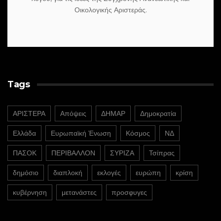
Οικολογικής Αριστεράς.
Tags
ΑΡΙΣΤΕΡΑ
Απόψεις
ΔΗΜΑΡ
Δημοκρατία
Ελλάδα
Ευρωπαϊκή Ένωση
Κόσμος
ΝΔ
ΠΑΣΟΚ
ΠΕΡΙΒΑΛΛΟΝ
ΣΥΡΙΖΑ
Τσίπρας
δημόσιο
διαπλοκή
εκλογές
ευρώπη
κρίση
κυβέρνηση
μετανάστες
προσφυγες