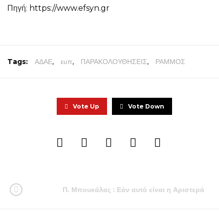
Πηγή:
https://www.efsyn.gr
Tags:
ΑΔΑΕ
,
ευπ
,
ΠΑΡΑΚΟΛΟΥΘΗΣΕΙΣ
,
ΡΑΜΜΟΣ
Vote Up
Vote Down
Π. Μπουκάλας : Εάν αυτό είναι η Αριστερά