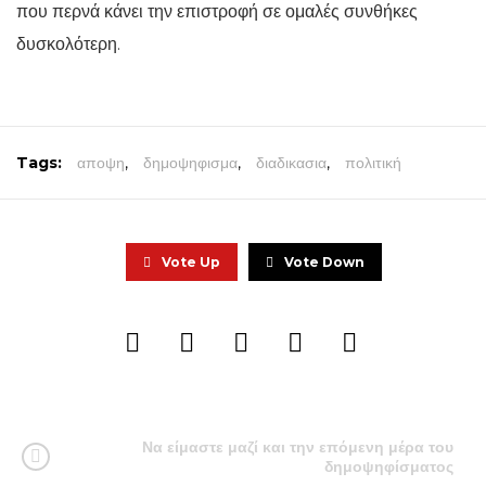
που περνά κάνει την επιστροφή σε ομαλές συνθήκες
δυσκολότερη.
Tags:
αποψη
,
δημοψηφισμα
,
διαδικασια
,
πολιτική
Vote Up
Vote Down
Να είμαστε μαζί και την επόμενη μέρα του
δημοψηφίσματος