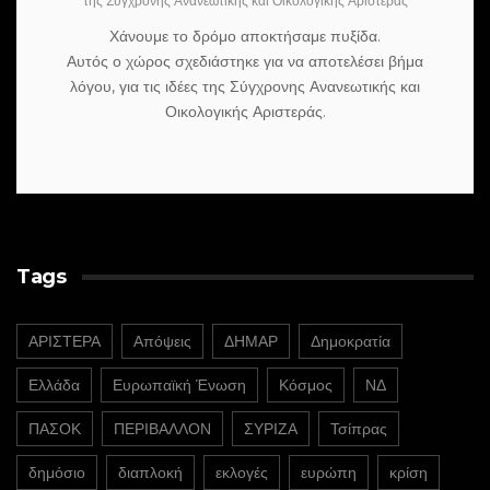
της Σύγχρονης Ανανεωτικής και Οικολογικής Αριστεράς
Χάνουμε το δρόμο αποκτήσαμε πυξίδα.
Αυτός ο χώρος σχεδιάστηκε για να αποτελέσει βήμα
λόγου, για τις ιδέες της Σύγχρονης Ανανεωτικής και
Οικολογικής Αριστεράς.
Tags
ΑΡΙΣΤΕΡΑ
Απόψεις
ΔΗΜΑΡ
Δημοκρατία
Ελλάδα
Ευρωπαϊκή Ένωση
Κόσμος
ΝΔ
ΠΑΣΟΚ
ΠΕΡΙΒΑΛΛΟΝ
ΣΥΡΙΖΑ
Τσίπρας
δημόσιο
διαπλοκή
εκλογές
ευρώπη
κρίση