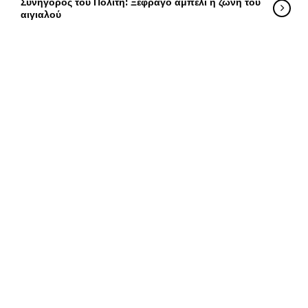
Συνήγορος του Πολίτη: Ξέφραγο αμπέλι η ζώνη του
αιγιαλού