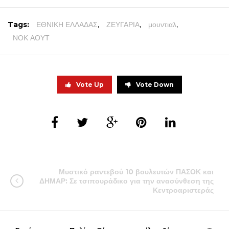
Tags:
ΕΘΝΙΚΗ ΕΛΛΑΔΑΣ
,
ΖΕΥΓΑΡΙΑ
,
μουντιαλ
,
ΝΟΚ ΑΟΥΤ
Vote Up
Vote Down
Μυστικό ραντεβού 10 βουλευτών ΠΑΣΟΚ και
ΔΗΜΑΡ: Σε τσιπουράδικο για την ανασύνθεση της
Κεντροαριστεράς