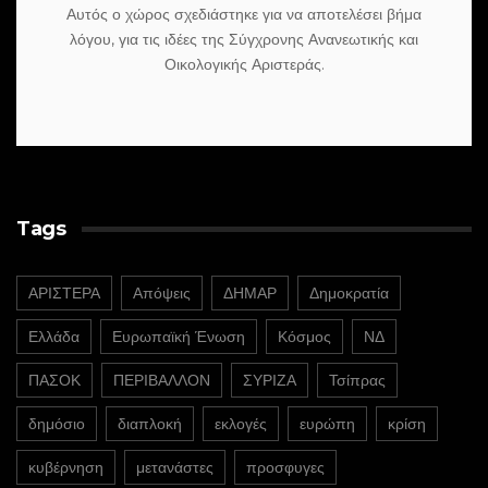
Αυτός ο χώρος σχεδιάστηκε για να αποτελέσει βήμα
λόγου, για τις ιδέες της Σύγχρονης Ανανεωτικής και
Οικολογικής Αριστεράς.
Tags
ΑΡΙΣΤΕΡΑ
Απόψεις
ΔΗΜΑΡ
Δημοκρατία
Ελλάδα
Ευρωπαϊκή Ένωση
Κόσμος
ΝΔ
ΠΑΣΟΚ
ΠΕΡΙΒΑΛΛΟΝ
ΣΥΡΙΖΑ
Τσίπρας
δημόσιο
διαπλοκή
εκλογές
ευρώπη
κρίση
κυβέρνηση
μετανάστες
προσφυγες