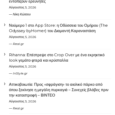
εντοπίζουν ερευνητές
Αύγουστος 5, 2026
Νίκη Κώτσου
Νούμερο 1 στο App Store: η Οδύσσεια του Ομήρου (The
Odyssey byHomer) του Διαμαντή Καραναστάση
Αύγουστος 5, 2026
Real.gr
Rihanna: Επέστρεψε στο Crop Over με ένα εκρηκτικό
look γεμάτο φτερά και κρύσταλλα
Αύγουστος 5, 2026
InStyle.gr
Αττικοβοιωτία: Προς «σφράγιση» το αιολικό πάρκο από
όπου ξεκίνησε η μεγάλη πυρκαγιά – Συνεχείς βλάβες πριν
την καταστροφή – ΒΙΝΤΕΟ
Αύγουστος 5, 2026
Real.gr