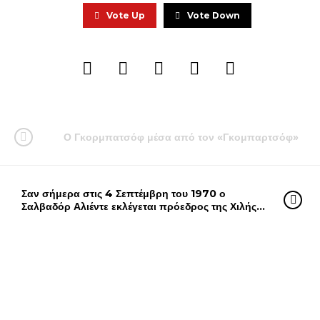
Vote Up
Vote Down
Ο Γκορμπατσόφ μέσα από τον «Γκομπαρτσόφ»
Σαν σήμερα στις 4 Σεπτέμβρη του 1970 ο
Σαλβαδόρ Αλιέντε εκλέγεται πρόεδρος της Χιλής…