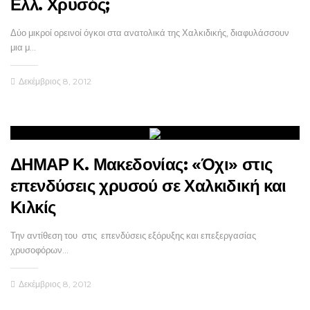
Ελλ. Χρυσός;
Δύο μικροί ορεινοί όγκοι στα ανατολικά της Χαλκιδικής, διαφυλάσσουν
μια μ…
Δεκέμβριος 8, 2012
ΔΗΜΑΡ Κ. Μακεδονίας: «Όχι» στις
επενδύσεις χρυσού σε Χαλκιδική και
Κιλκίς
Την αντίθεση του στις επενδύσεις εξόρυξης και επεξεργασίας
χρυσοφόρων…
Δεκέμβριος 8, 2012