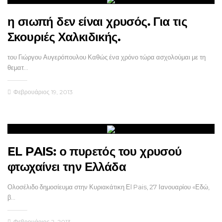
η σιωπή δεν είναι χρυσός. Για τις
Σκουριές Χαλκιδικής.
του Γιώργου Αυγερόπουλου Καθώς ένα χρόνο τώρα ασχολούμαι με τη
θεματ…
Φεβρουάριος 19, 2013
EL PAIS: ο πυρετός του χρυσού
φτωχαίνει την Ελλάδα
Ολοσέλιδο δημοσίευμα στην Κυριακάτικη Εl Pais, 27 Ιανουαρίου «Εδώ,
β…
Φεβρουάριος 2, 2013