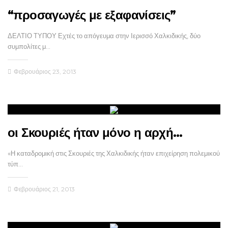
“προσαγωγές με εξαφανίσεις”
ΔΕΛΤΙΟ ΤΥΠΟΥ Εχτές το απόγευμα στην Ιερισσό Χαλκιδικής, δύο
συμπολίτες μ…
Φεβρουάριος 23, 2013
οι Σκουριές ήταν μόνο η αρχή…
«Η καταδρομική στις Σκουριές της Χαλκιδικής ήταν επιχείρηση πολεμικού
τύπ…
Φεβρουάριος 21, 2013