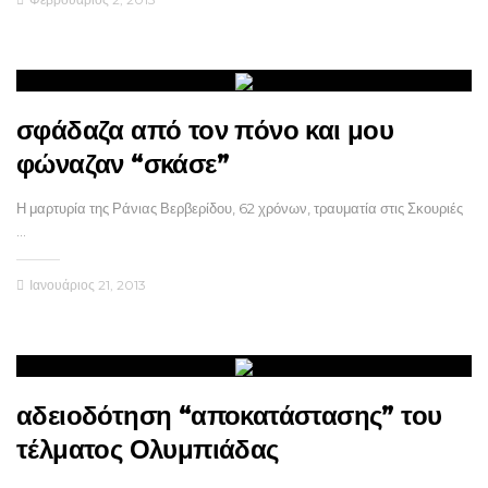
σφάδαζα από τον πόνο και μου
φώναζαν “σκάσε”
Η μαρτυρία της Ράνιας Βερβερίδου, 62 χρόνων, τραυματία στις Σκουριές
…
Ιανουάριος 21, 2013
αδειοδότηση “αποκατάστασης” του
τέλματος Ολυμπιάδας