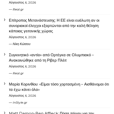
Αύγουστος 6, 2026
Real.gr
Επίτροπος Μετανάστευσης: Η ΕΕ είναι ευάλωτη αν οι
συνοριακοί έλεγχοι εξαρτώνται από την καλή θέληση
κάποιας γειτονικής χώρας
Αύγουστος 6, 2026
Νίκη Κώτσου
Συγκινητικό «αντίο» από Ορτέγκα σε Ολυμπιακό –
Ανακοινώθηκε από τη Ρίβερ Πλέιτ
Αύγουστος 6, 2026
Real.gr
Μαρία Κορινθίου: «Είμαι τόσο χορτασμένη – Αισθάνομαι ότι
τα έχω κάνει όλα»
Αύγουστος 6, 2026
InStyle.gr
Matt Damon-Ben Affleck: Πόσα πήραν για την