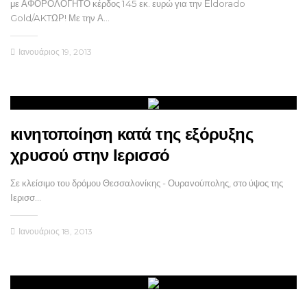
με ΑΦΟΡΟΛΟΓΗΤΟ κέρδος 145 εκ. ευρώ για την Εldorado
Gold/AKTΩΡ! Με την Α…
Ιανουάριος 19, 2013
κινητοποίηση κατά της εξόρυξης
χρυσού στην Ιερισσό
Σε κλείσιμο του δρόμου Θεσσαλονίκης - Ουρανούπολης, στο ύψος της
Ιερισσ…
Ιανουάριος 18, 2013