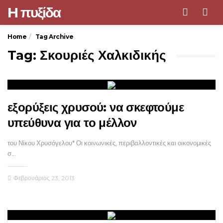
H πυξίδα
Men
Home
Tag Archive
Tag: Σκουριές Χαλκιδικής
εξορύξεις χρυσού: να σκεφτούμε
υπεύθυνα για το μέλλον
του Νίκου Χρυσόγελου* Οι κοινωνικές, περιβαλλοντικές και οικονομικές
σ…
Φεβρουάριος 23, 2013