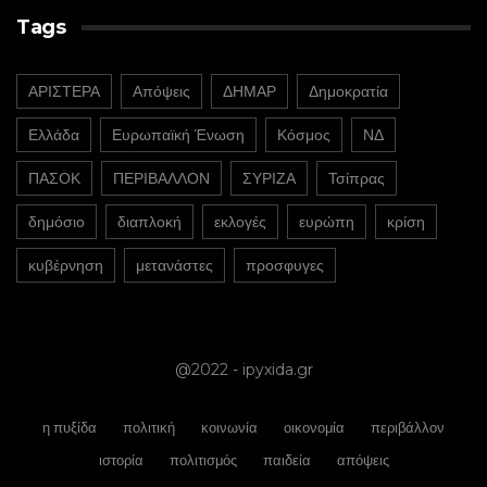
Tags
ΑΡΙΣΤΕΡΑ
Απόψεις
ΔΗΜΑΡ
Δημοκρατία
Ελλάδα
Ευρωπαϊκή Ένωση
Κόσμος
ΝΔ
ΠΑΣΟΚ
ΠΕΡΙΒΑΛΛΟΝ
ΣΥΡΙΖΑ
Τσίπρας
δημόσιο
διαπλοκή
εκλογές
ευρώπη
κρίση
κυβέρνηση
μετανάστες
προσφυγες
@2022 - ipyxida.gr
η πυξίδα
πολιτική
κοινωνία
οικονομία
περιβάλλον
ιστορία
πολιτισμός
παιδεία
απόψεις