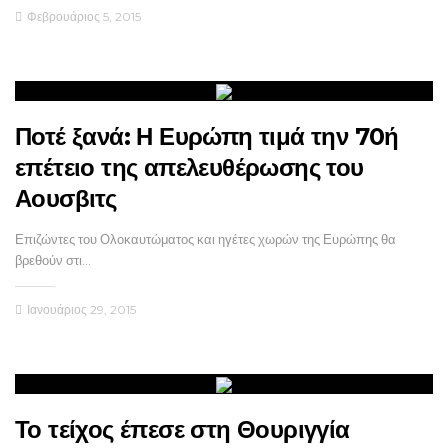
Φεβρουάριος 5, 2015
Ποτέ ξανά: Η Ευρώπη τιμά την 70ή
επέτειο της απελευθέρωσης του
Αουσβιτς
Επιζώντες του Ολοκαυτώματος και ηγέτες χωρών της Ευρώπης θα
βρεθούν στι…
Ιανουάριος 29, 2015
Το τείχος έπεσε στη Θουριγγία