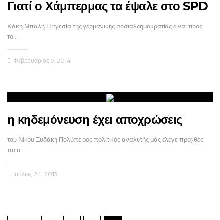
Γιατί ο Χάμπερμας τα έψαλε στο SPD
Κάκη Μπαλή Η ηγεσία της γερμανικής σοσιαλδημοκρατίας είναι προς
το…
Φεβρουάριος 9, 2014
η κηδεμόνευση έχει αποχρώσεις
του Νίκου Ξυδάκη Πολύπειρος πολιτικός αναλυτής μάς έλεγε προχθές:
ποιο…
Ιούλιος 24, 2013