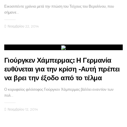
Εικοσιπέντε χρόνια μετά την πτώση του Τείχους του Βερολίνου, που
σήμανε…
Νοεμβρίου 22, 2014
Γιούργκεν Χάμπερμας: Η Γερμανία
ευθύνεται για την κρίση -Αυτή πρέπει
να βρει την έξοδο από το τέλμα
Ο κορυφαίος φιλόσοφος Γιούργκεν Χάμπερμας βάλλει εναντίον των
πολ…
Νοεμβρίου 12, 2014