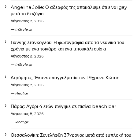
Angelina Jolie: Ο αδερφός της αποκάλυψε ότι είναι gay
μετά το διαζύγιο
Αύγουστος 8, 2026
InStyle.gr
Γιάννης Στάνκογλου: Η φωτογραφία από τα νεανικά του
χρόνια με ένα τσιγάρο και ένα μπουκάλι ουίσκι
Αύγουστος 8, 2026
InStyle.gr
Ατρόμητος: Έκανε επαγγελματία τον 19χρονο Κώτση
Αύγουστος 8, 2026
Real.gr
Πάρος: Αγόρι 4 ετών πνίγηκε σε πισίνα beach bar
Αύγουστος 8, 2026
Real.gr
Θεσσαλονίκη: Συνελήφθη 37χρονος μετά από εμπλοκή του