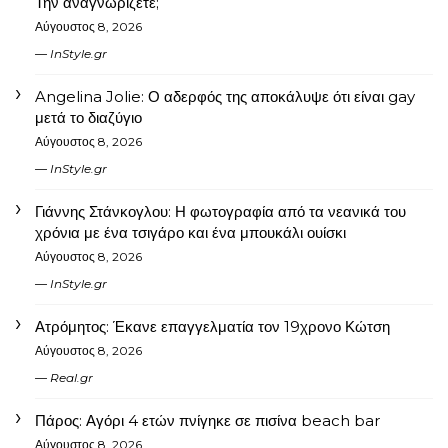
Την αναγνωρίζετε;
Αύγουστος 8, 2026
InStyle.gr
Angelina Jolie: Ο αδερφός της αποκάλυψε ότι είναι gay
μετά το διαζύγιο
Αύγουστος 8, 2026
InStyle.gr
Γιάννης Στάνκογλου: Η φωτογραφία από τα νεανικά του
χρόνια με ένα τσιγάρο και ένα μπουκάλι ουίσκι
Αύγουστος 8, 2026
InStyle.gr
Ατρόμητος: Έκανε επαγγελματία τον 19χρονο Κώτση
Αύγουστος 8, 2026
Real.gr
Πάρος: Αγόρι 4 ετών πνίγηκε σε πισίνα beach bar
Αύγουστος 8, 2026