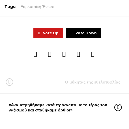
Tags:
Ευρωπαϊκή Ένωση
Vote Up
Vote Down
Ο μύκητας της εθελοτυφλίας
«Αναμετρηθήκαμε κατά πρόσωπο με το τέρας του
ναζισμού και σταθήκαμε όρθιοι»