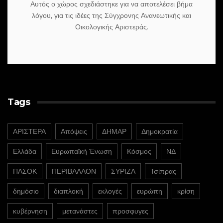
Αυτός ο χώρος σχεδιάστηκε για να αποτελέσει βήμα
λόγου, για τις ιδέες της Σύγχρονης Ανανεωτικής και
Οικολογικής Αριστεράς.
Tags
ΑΡΙΣΤΕΡΑ
Απόψεις
ΔΗΜΑΡ
Δημοκρατία
Ελλάδα
Ευρωπαϊκή Ένωση
Κόσμος
ΝΔ
ΠΑΣΟΚ
ΠΕΡΙΒΑΛΛΟΝ
ΣΥΡΙΖΑ
Τσίπρας
δημόσιο
διαπλοκή
εκλογές
ευρώπη
κρίση
κυβέρνηση
μετανάστες
προσφυγες