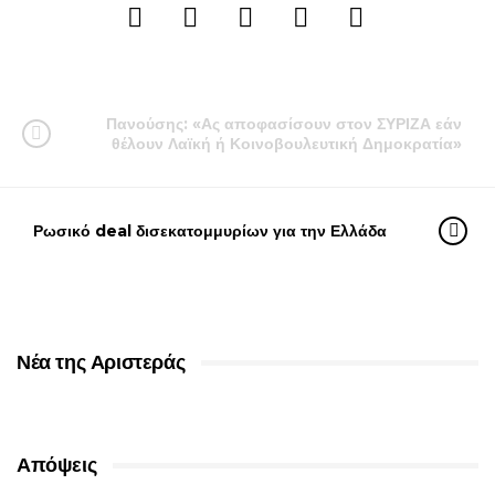
Πανούσης: «Ας αποφασίσουν στον ΣΥΡΙΖΑ εάν
θέλουν Λαϊκή ή Κοινοβουλευτική Δημοκρατία»
Ρωσικό deal δισεκατομμυρίων για την Ελλάδα
Νέα της Αριστεράς
Απόψεις