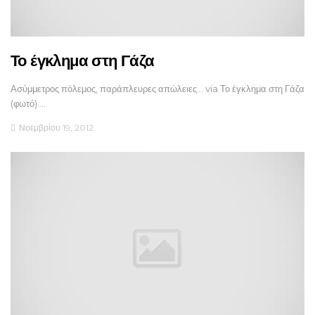
Το έγκλημα στη Γάζα
Ασύμμετρος πόλεμος, παράπλευρες απώλειες... via Το έγκλημα στη Γάζα
(φωτό).…
Νοεμβρίου 19, 2012