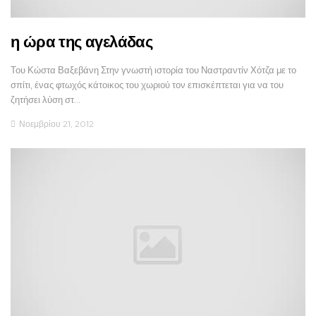
η ώρα της αγελάδας
Του Κώστα Βαξεβάνη Στην γνωστή ιστορία του Ναστραντίν Χότζα με το
σπίτι, ένας φτωχός κάτοικος του χωριού τον επισκέπτεται για να του
ζητήσει λύση στ…
Νοεμβρίου 21, 2012