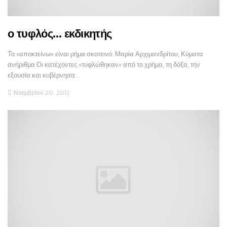
ο τυφλός… εκδικητής
Το «αποκτείνω» είναι ρήμα σκοτεινό. Μαρία Αρχιμανδρίτου, Κύματα
ανήριθμα Οι κατέχοντες «τυφλώθηκαν» από το χρήμα, τη δόξα, την
εξουσία και κυβέρνησα…
Νοεμβρίου 20, 2012