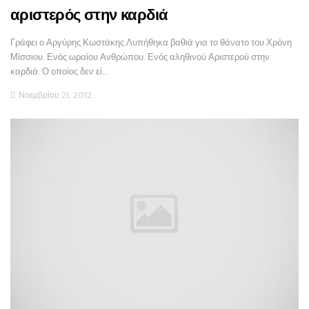
αριστερός στην καρδιά
Γράφει ο Αργύρης Κωστάκης Λυπήθηκα βαθιά για το θάνατο του Χρόνη
Μίσσιου. Ενός ωραίου Ανθρώπου. Ενός αληθινού Αριστερού στην
καρδιά. Ο οποίος δεν εί…
Νοεμβρίου 21, 2012