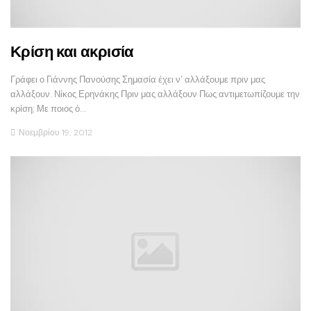
Κρίση και ακρισία
Γράφει ο Γιάννης Πανούσης Σημασία έχει ν’ αλλάξουμε πριν μας
αλλάξουν. Νίκος Ερηνάκης Πριν μας αλλάξουν Πως αντιμετωπίζουμε την
κρίση; Με ποιος ό…
Νοεμβρίου 19, 2012