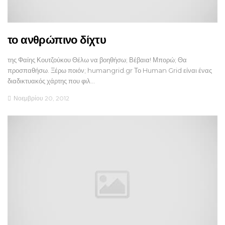
το ανθρώπινο δίχτυ
της Φαίης Κουτζούκου Θέλω να βοηθήσω; Βέβαια! Μπορώ; Θα
προσπαθήσω. Ξέρω ποιόν; humangrid.gr Το Human Grid είναι ένας
διαδικτυακός χάρτης που φιλ…
Νοεμβρίου 20, 2012