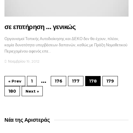
σε επιτήρηση … γενικώς
Οργανισμοί Τοπικής Αυτοδιοίκησης και ΔΕΚΟ δεν θα έχουν, πλέον,
καμία δυνατότητα υπερβάσεων δαπανών, καθώς με Πράξη Νομοθετικού
Περιεχομένου αφενός επε…
Νοεμβρίου 19, 2012
…
1
176
177
178
179
« Prev
180
Next »
Νέα της Αριστεράς