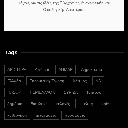
λόγου, για τις ιδέες της Σύγχρονης Ανανεωτικής και
Οικολογικής Αριστεράς.
Tags
ΑΡΙΣΤΕΡΑ
Απόψεις
ΔΗΜΑΡ
Δημοκρατία
Ελλάδα
Ευρωπαϊκή Ένωση
Κόσμος
ΝΔ
ΠΑΣΟΚ
ΠΕΡΙΒΑΛΛΟΝ
ΣΥΡΙΖΑ
Τσίπρας
δημόσιο
διαπλοκή
εκλογές
ευρώπη
κρίση
κυβέρνηση
μετανάστες
προσφυγες