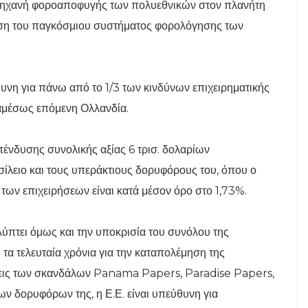
ρη μηχανή φοροαποφυγής των πολυεθνικών στον πλανήτη
άκωση του παγκόσμιου συστήματος φορολόγησης των
νη για πάνω από το 1/3 των κινδύνων επιχειρηματικής
 αμέσως επόμενη Ολλανδία.
ένδυσης συνολικής αξίας 6 τρισ. δολαρίων
ίλειο και τους υπεράκτιους δορυφόρους του, όπου ο
των επιχειρήσεων είναι κατά μέσον όρο στο 1,73%.
πτει όμως και την υποκρισία του συνόλου της
τα τελευταία χρόνια για την καταπολέμηση της
ψεις των σκανδάλων Panama Papers, Paradise Papers,
ων δορυφόρων της, η Ε.Ε. είναι υπεύθυνη για