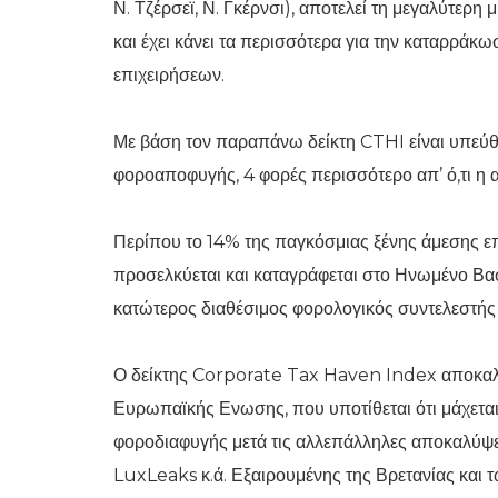
Ν. Τζέρσεϊ, Ν. Γκέρνσι), αποτελεί τη μεγαλύτε
και έχει κάνει τα περισσότερα για την καταρρ
επιχειρήσεων.
Με βάση τον παραπάνω δείκτη CTHI είναι υπεύθυ
φοροαποφυγής, 4 φορές περισσότερο απ’ ό,τι η
Περίπου το 14% της παγκόσμιας ξένης άμεσης επ
προσελκύεται και καταγράφεται στο Ηνωμένο Βασ
κατώτερος διαθέσιμος φορολογικός συντελεστής 
Ο δείκτης Corporate Tax Haven Index αποκαλύ
Ευρωπαϊκής Ενωσης, που υποτίθεται ότι μάχεται 
φοροδιαφυγής μετά τις αλλεπάλληλες αποκαλύ
LuxLeaks κ.ά. Εξαιρουμένης της Βρετανίας και τ