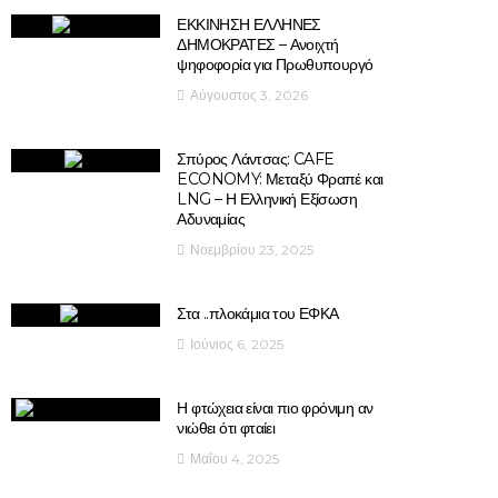
ΕΚΚΙΝΗΣΗ ΕΛΛΗΝΕΣ
ΔΗΜΟΚΡΑΤΕΣ – Ανοιχτή
ψηφοφορία για Πρωθυπουργό
Αύγουστος 3, 2026
Σπύρος Λάντσας: CAFE
ECONOMY: Μεταξύ Φραπέ και
LNG – Η Ελληνική Εξίσωση
Αδυναμίας
Νοεμβρίου 23, 2025
Στα ..πλοκάμια του ΕΦΚΑ
Ιούνιος 6, 2025
Η φτώχεια είναι πιο φρόνιμη αν
νιώθει ότι φταίει
Μαΐου 4, 2025