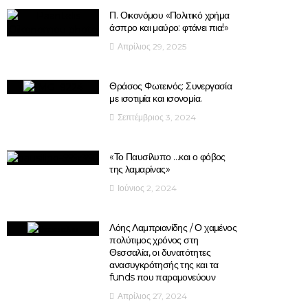
Π. Οικονόμου «Πολιτικό χρήμα
άσπρο και μαύρο: φτάνει πια!»
Απρίλιος 29, 2025
Θράσος Φωτεινός: Συνεργασία
με ισοτιμία και ισονομία.
Σεπτέμβριος 3, 2024
«Το Παυσίλυπο …και ο φόβος
της λαμαρίνας»
Ιούνιος 2, 2024
Λόης Λαμπριανίδης / Ο χαμένος
πολύτιμος χρόνος στη
Θεσσαλία, οι δυνατότητες
ανασυγκρότησής της και τα
funds που παραμονεύουν
Απρίλιος 27, 2024