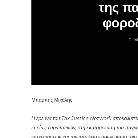
της π
φορο
Μ
Μπάμπης Μιχάλης
Η έρευνα του Tax Justice Network αποκαλύπτε
κυρίως ευρωπαϊκών, στην κατάρρευση του παγκ
επιχειρήσεων και την απώλεια φόρων μισού τρισ