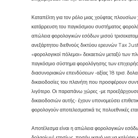
Καταπέλτη για τον ρόλο μιας χούφτας πλουσίω
κατάρρευση του παγκόσμιου συστήματος φορολό
απώλεια φορολογικών εσόδων μισού τρισεκατομμ
ανεξάρτητου διεθνούς δικτύου ερευνών Tax Just
«φορολογικοί πόλεμοι» δεκαετιών μεταξύ των 
παγκόσμιο σύστημα φορολόγησης των επιχειρήσ
διασυνοριακών επενδύσεων -αξίας 18 τρισ. δολαρ
δικαιοδοσίες του πλανήτη που προσφέρουν συν
λιγότερο. Οι παραπάνω χώρες -με προεξάρχουσα 
δικαιοδοσιών αυτής- έχουν υπονομεύσει επιθετι
φορολογούν αποτελεσματικά τις πολυεθνικές εται
Αποτέλεσμα είναι η απώλεια φορολογικών εσόδ
δολαρίων) ετησίως, ποσόν ικανό για να καλύψει