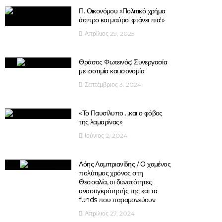
Π. Οικονόμου «Πολιτικό χρήμα
άσπρο και μαύρο: φτάνει πια!»
Απρίλιος 29, 2025
Θράσος Φωτεινός: Συνεργασία
με ισοτιμία και ισονομία.
Σεπτέμβριος 3, 2024
«Το Παυσίλυπο …και ο φόβος
της λαμαρίνας»
Ιούνιος 2, 2024
Λόης Λαμπριανίδης / Ο χαμένος
πολύτιμος χρόνος στη
Θεσσαλία, οι δυνατότητες
ανασυγκρότησής της και τα
funds που παραμονεύουν
Απρίλιος 27, 2024