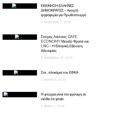
ΕΚΚΙΝΗΣΗ ΕΛΛΗΝΕΣ
ΔΗΜΟΚΡΑΤΕΣ – Ανοιχτή
ψηφοφορία για Πρωθυπουργό
Αύγουστος 3, 2026
Σπύρος Λάντσας: CAFE
ECONOMY: Μεταξύ Φραπέ και
LNG – Η Ελληνική Εξίσωση
Αδυναμίας
Νοεμβρίου 23, 2025
Στα ..πλοκάμια του ΕΦΚΑ
Ιούνιος 6, 2025
Η φτώχεια είναι πιο φρόνιμη αν
νιώθει ότι φταίει
Μαΐου 4, 2025