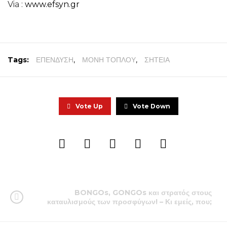
Via :
www.efsyn.gr
Tags:
ΕΠΕΝΔΥΣΗ
,
ΜΟΝΗ ΤΟΠΛΟΥ
,
ΣΗΤΕΙΑ
Vote Up
Vote Down
BONGOs, GONGOs και στρατός στους
καταυλισμούς των προσφύγων! – Κι εμείς, που;