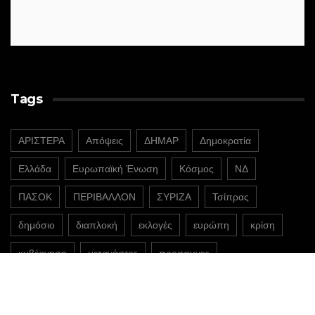
Tags
ΑΡΙΣΤΕΡΑ
Απόψεις
ΔΗΜΑΡ
Δημοκρατία
Ελλάδα
Ευρωπαϊκή Ένωση
Κόσμος
ΝΔ
ΠΑΣΟΚ
ΠΕΡΙΒΑΛΛΟΝ
ΣΥΡΙΖΑ
Τσίπρας
δημόσιο
διαπλοκή
εκλογές
ευρώπη
κρίση
κυβέρνηση
μετανάστες
προσφυγες