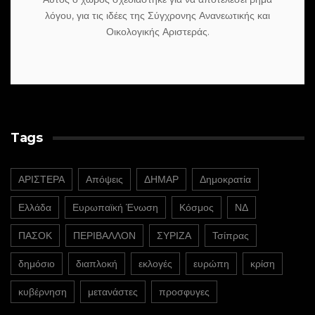
λόγου, για τις ιδέες της Σύγχρονης Ανανεωτικής και
Οικολογικής Αριστεράς.
Tags
ΑΡΙΣΤΕΡΑ
Απόψεις
ΔΗΜΑΡ
Δημοκρατία
Ελλάδα
Ευρωπαϊκή Ένωση
Κόσμος
ΝΔ
ΠΑΣΟΚ
ΠΕΡΙΒΑΛΛΟΝ
ΣΥΡΙΖΑ
Τσίπρας
δημόσιο
διαπλοκή
εκλογές
ευρώπη
κρίση
κυβέρνηση
μετανάστες
προσφυγες