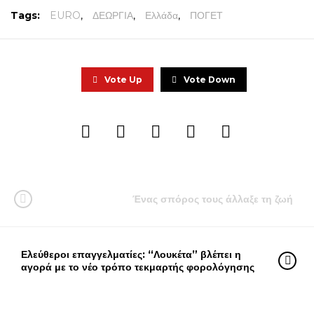
Tags:
EURO
,
ΔΕΩΡΓΙΑ
,
Ελλάδα
,
ΠΟΓΕΤ
Vote Up
Vote Down
Ένας σπόρος τους άλλαξε τη ζωή
Ελεύθεροι επαγγελματίες: “Λουκέτα” βλέπει η
αγορά με το νέο τρόπο τεκμαρτής φορολόγησης