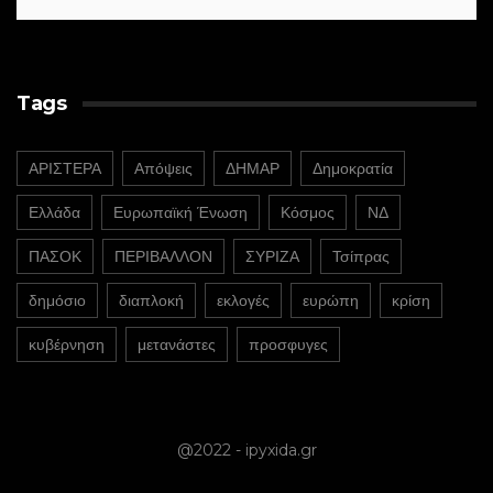
Tags
ΑΡΙΣΤΕΡΑ
Απόψεις
ΔΗΜΑΡ
Δημοκρατία
Ελλάδα
Ευρωπαϊκή Ένωση
Κόσμος
ΝΔ
ΠΑΣΟΚ
ΠΕΡΙΒΑΛΛΟΝ
ΣΥΡΙΖΑ
Τσίπρας
δημόσιο
διαπλοκή
εκλογές
ευρώπη
κρίση
κυβέρνηση
μετανάστες
προσφυγες
@2022 - ipyxida.gr