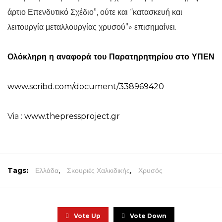
άρτιο Επενδυτικό Σχέδιο”, ούτε και “κατασκευή και
λειτουργία μεταλλουργίας χρυσού”» επισημαίνει.
Ολόκληρη η αναφορά του Παρατηρητηρίου στο ΥΠΕΝ
www.scribd.com/document/338969420
Via :
www.thepressproject.gr
Tags:
Ελλάδα
,
Σκουριές Χαλκιδικής
,
Χρυσός
Vote Up
Vote Down