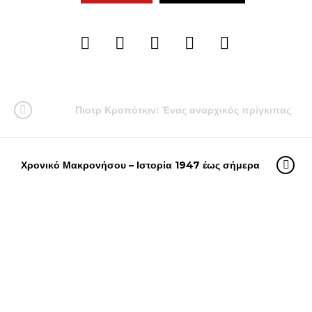
Πιοτρ Κροπότκιν: Ένας αναρχικός πρίγκιπας
Χρονικό Μακρονήσου – Ιστορία 1947 έως σήμερα