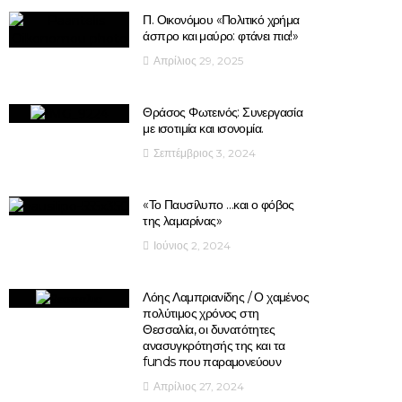
Π. Οικονόμου «Πολιτικό χρήμα
άσπρο και μαύρο: φτάνει πια!»
Απρίλιος 29, 2025
Θράσος Φωτεινός: Συνεργασία
με ισοτιμία και ισονομία.
Σεπτέμβριος 3, 2024
«Το Παυσίλυπο …και ο φόβος
της λαμαρίνας»
Ιούνιος 2, 2024
Λόης Λαμπριανίδης / Ο χαμένος
πολύτιμος χρόνος στη
Θεσσαλία, οι δυνατότητες
ανασυγκρότησής της και τα
funds που παραμονεύουν
Απρίλιος 27, 2024