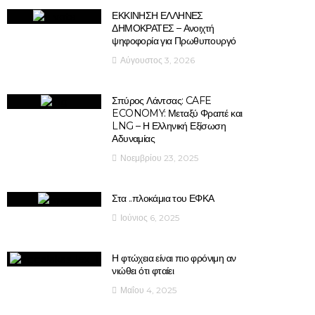
ΕΚΚΙΝΗΣΗ ΕΛΛΗΝΕΣ
ΔΗΜΟΚΡΑΤΕΣ – Ανοιχτή
ψηφοφορία για Πρωθυπουργό
Αύγουστος 3, 2026
Σπύρος Λάντσας: CAFE
ECONOMY: Μεταξύ Φραπέ και
LNG – Η Ελληνική Εξίσωση
Αδυναμίας
Νοεμβρίου 23, 2025
Στα ..πλοκάμια του ΕΦΚΑ
Ιούνιος 6, 2025
Η φτώχεια είναι πιο φρόνιμη αν
νιώθει ότι φταίει
Μαΐου 4, 2025