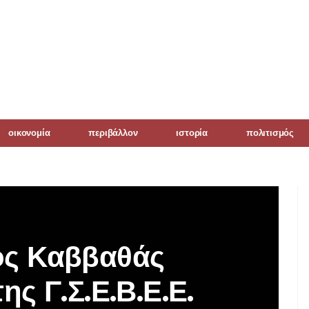
οικονομία
περιβάλλον
ιστορία
πολιτισμός
ος Καββαθάς
ς Γ.Σ.Ε.Β.Ε.Ε.