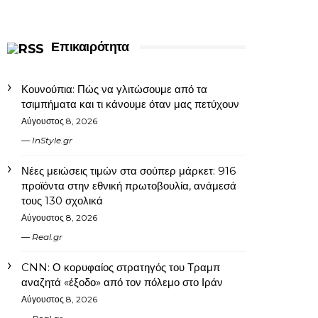
Επικαιρότητα
Κουνούπια: Πώς να γλιτώσουμε από τα
τσιμπήματα και τι κάνουμε όταν μας πετύχουν
Αύγουστος 8, 2026
InStyle.gr
Νέες μειώσεις τιμών στα σούπερ μάρκετ: 916
προϊόντα στην εθνική πρωτοβουλία, ανάμεσά
τους 130 σχολικά
Αύγουστος 8, 2026
Real.gr
CNN: Ο κορυφαίος στρατηγός του Τραμπ
αναζητά «έξοδο» από τον πόλεμο στο Ιράν
Αύγουστος 8, 2026