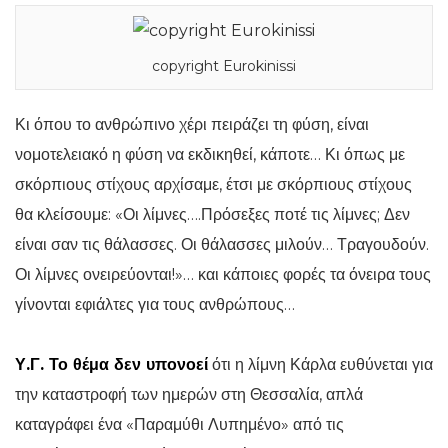
copyright Eurokinissi
Κι όπου το ανθρώπινο χέρι πειράζει τη φύση, είναι
νομοτελειακό η φύση να εκδικηθεί, κάποτε… Κι όπως με
σκόρπιους στίχους αρχίσαμε, έτσι με σκόρπιους στίχους
θα κλείσουμε: «Οι λίμνες….Πρόσεξες ποτέ τις λίμνες; Δεν
είναι σαν τις θάλασσες. Οι θάλασσες μιλούν… Τραγουδούν.
Οι λίμνες ονειρεύονται!»… και κάποιες φορές τα όνειρα τους
γίνονται εφιάλτες για τους ανθρώπους…
Υ.Γ. Το θέμα δεν υπονοεί
ότι η λίμνη Κάρλα ευθύνεται για
την καταστροφή των ημερών στη Θεσσαλία, απλά
καταγράφει ένα «Παραμύθι Λυπημένο» από τις