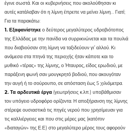
έγινε σωστά. Και οι κυβερνήσεις που ακολούθησαν κι
αυτές κατάλαβαν ότι η λίμνη έπρεπε να μείνει λίμνη… Γιατί;
Για τα παρακάτω:
1. Εξαφανίστηκε
ο δεύτερος μεγαλύτερος υδροβιότοπος
της Ελλάδας με την πανίδα να συρρικνώνεται και τα πουλιά
που διαβιούσαν στη λίμνη να ταξιδεύουν γι’ αλλού. Κι
ανάμεσα στα πτηνά της περιοχής ήταν κάποτε και το
μυθικό «τέρας» της λίμνης, ο Ήταυρος, είδος ερωδιού, με
παράξενη φωνή σαν μουγκρητό βοδιού, που ακουγόταν
την αυγή ή το σούρουπο, σε απόσταση έως 5 χιλιόμετρα.
2. Τα αρδευτικά έργα
(γεωτρήσεις κ.λπ.) υποβάθμισαν
τον υπόγειο υδροφόρο ορίζοντα. Η αποξήρανση της λίμνης
στέρεψε ουσιαστικά τις πηγές νερού που χρησίμευαν για
τις καλλιέργειες και που στις μέρες μας (κατόπιν
«διαταγών» της Ε.Ε) στο μεγαλύτερο μέρος τους αφορούν