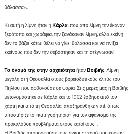
θάλασσα»…
Κι αυτή η λίμνη ήταν η
Κάρλα
, που από λίμνη την έκαναν
ξερότοπο και χωράφια, την ξανάκαναν λίμνη, αλλά εκείνη
δεν το βάζει κάτω: θέλει να γίνει θάλασσα και να πνίξει
εκείνους που δεν την σεβάστηκαν και τη στέγνωσαν!
Το όνομά της στην αρχαιότητα
ήταν
Βοιβιής
. Λίμνη
μεγάλη στη Θεσσαλία στους βορειοδυτικούς κλιτύς του
Πηλίου που αφθονούσε σε ψάρια. Στις μέρες μας η Βοιβιής
μετονομάστηκε σε Κάρλα και το 1962 έσβησε από τον
χάρτη και από τη Θεσσαλία· αποξηράνθηκε γιατί, όπως
υποστήριζε το «κατηγορητήριο» για τον αφανισμό της:
προκαλούσε προβλήματα στους κατοίκους…
Η Βοιβιής απορροφούσε τους όγκους νερού που έρρεαν