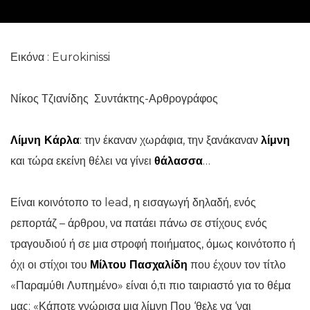
Εικόνα : Eurokinissi
Νίκος Τζιανίδης Συντάκτης-Αρθρογράφος
Λίμνη Κάρλα
: την έκαναν χωράφια, την ξανάκαναν
λίμνη
και τώρα εκείνη θέλει να γίνει
θάλασσα
…
Είναι κοινότοπο το lead, η εισαγωγή δηλαδή, ενός
ρεπορτάζ – άρθρου, να πατάει πάνω σε στίχους ενός
τραγουδιού ή σε μια στροφή ποιήματος, όμως κοινότοπο ή
όχι οι στίχοι του
Μίλτου Πασχαλίδη
που έχουν τον τίτλο
«Παραμύθι Λυπημένο» είναι ό,τι πιο ταιριαστό για το θέμα
μας: «Κάποτε γνώρισα μια λίμνη Που ‘θελε να ‘ναι