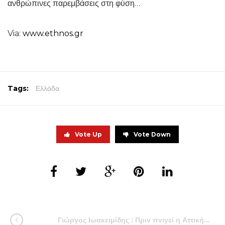
ανθρώπινες παρεμβάσεις στη φύση…
Via:
www.ethnos.gr
Tags:
Ελλάδα
Vote Up
Vote Down
Γιώργος Ιωακειμίδης : Πριν πνιγεί η Αττική…