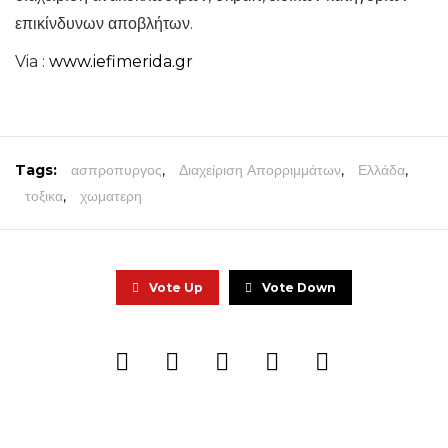
επικίνδυνων αποβλήτων.
Via :
www.iefimerida.gr
Tags:
ασπροπυργος
,
Διαχείριση Απορριμμάτων
,
Ελλάδα
,
τοξικα
,
χωματερη
Vote Up
Vote Down