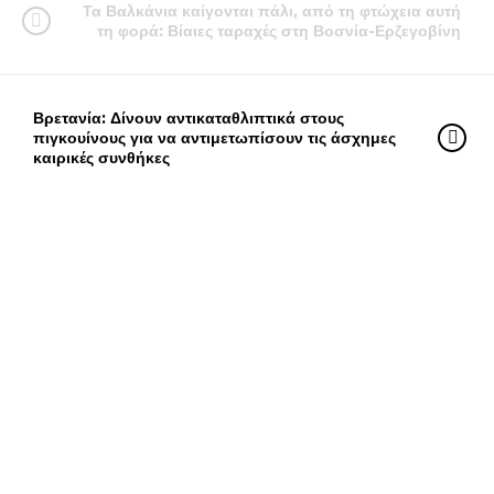
Τα Βαλκάνια καίγονται πάλι, από τη φτώχεια αυτή
τη φορά: Βίαιες ταραχές στη Βοσνία-Ερζεγοβίνη
Βρετανία: Δίνουν αντικαταθλιπτικά στους
πιγκουίνους για να αντιμετωπίσουν τις άσχημες
καιρικές συνθήκες