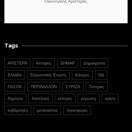
Οικολογικής Αριστεράς.
Tags
ΑΡΙΣΤΕΡΑ
Απόψεις
ΔΗΜΑΡ
Δημοκρατία
Ελλάδα
Ευρωπαϊκή Ένωση
Κόσμος
ΝΔ
ΠΑΣΟΚ
ΠΕΡΙΒΑΛΛΟΝ
ΣΥΡΙΖΑ
Τσίπρας
δημόσιο
διαπλοκή
εκλογές
ευρώπη
κρίση
κυβέρνηση
μετανάστες
προσφυγες