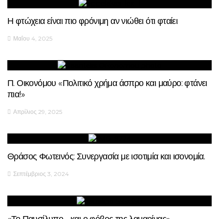
Η φτώχεια είναι πιο φρόνιμη αν νιώθει ότι φταίει
Μαΐου 4, 2025
Π. Οικονόμου «Πολιτικό χρήμα άσπρο και μαύρο: φτάνει
πια!»
Απρίλιος 29, 2025
Θράσος Φωτεινός: Συνεργασία με ισοτιμία και ισονομία.
Σεπτέμβριος 3, 2024
«Το Παυσίλυπο …και ο φόβος της λαμαρίνας»