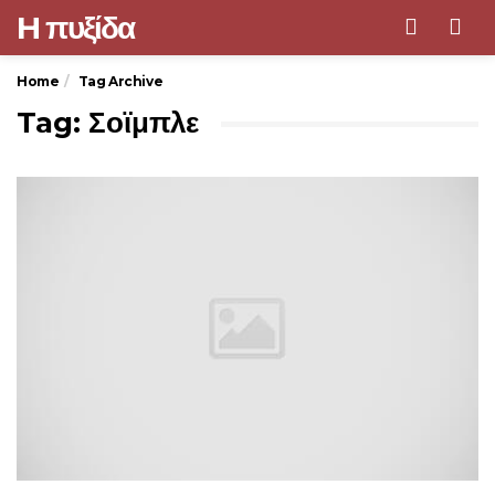
H πυξίδα
Men
Home
Tag Archive
Tag: Σοϊμπλε