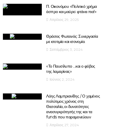
Π. Οικονόμου «Πολιτικό χρήμα
άσπρο και μαύρο: φτάνει πια!»
Απρίλιος 29, 2025
Θράσος Φωτεινός: Συνεργασία
με ισοτιμία και ισονομία.
Σεπτέμβριος 3, 2024
«Το Παυσίλυπο …και ο φόβος
της λαμαρίνας»
Ιούνιος 2, 2024
Λόης Λαμπριανίδης / Ο χαμένος
πολύτιμος χρόνος στη
Θεσσαλία, οι δυνατότητες
ανασυγκρότησής της και τα
funds που παραμονεύουν
Απρίλιος 27, 2024