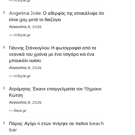
InStyle.gr
Angelina Jolie: Ο αδερφός της αποκάλυψε ότι
είναι gay μετά το διαζύγιο
Αύγουστος 8, 2026
InStyle.gr
Γιάννης Στάνκογλου: Η φωτογραφία από τα
νεανικά του χρόνια με ένα τσιγάρο και ένα
μπουκάλι ουίσκι
Αύγουστος 8, 2026
InStyle.gr
Ατρόμητος: Έκανε επαγγελματία τον 19χρονο
Κώτση
Αύγουστος 8, 2026
Real.gr
Πάρος: Αγόρι 4 ετών πνίγηκε σε πισίνα beach
bar