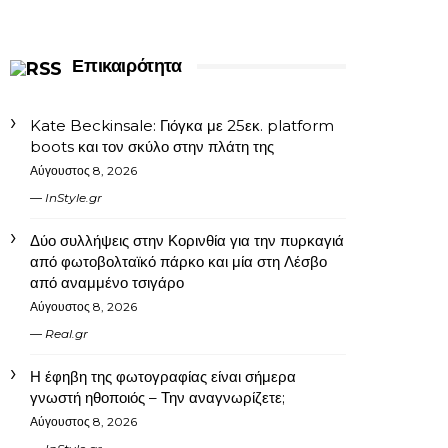
Επικαιρότητα
Kate Beckinsale: Γιόγκα με 25εκ. platform
boots και τον σκύλο στην πλάτη της
Αύγουστος 8, 2026
InStyle.gr
Δύο συλλήψεις στην Κορινθία για την πυρκαγιά
από φωτοβολταϊκό πάρκο και μία στη Λέσβο
από αναμμένο τσιγάρο
Αύγουστος 8, 2026
Real.gr
Η έφηβη της φωτογραφίας είναι σήμερα
γνωστή ηθοποιός – Την αναγνωρίζετε;
Αύγουστος 8, 2026