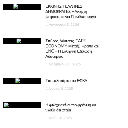
ΕΚΚΙΝΗΣΗ ΕΛΛΗΝΕΣ
ΔΗΜΟΚΡΑΤΕΣ – Ανοιχτή
ψηφοφορία για Πρωθυπουργό
Αύγουστος 3, 2026
Σπύρος Λάντσας: CAFE
ECONOMY: Μεταξύ Φραπέ και
LNG – Η Ελληνική Εξίσωση
Αδυναμίας
Νοεμβρίου 23, 2025
Στα ..πλοκάμια του ΕΦΚΑ
Ιούνιος 6, 2025
Η φτώχεια είναι πιο φρόνιμη αν
νιώθει ότι φταίει
Μαΐου 4, 2025