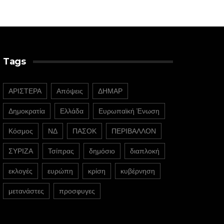
Tags
ΑΡΙΣΤΕΡΑ
Απόψεις
ΔΗΜΑΡ
Δημοκρατία
Ελλάδα
Ευρωπαϊκή Ένωση
Κόσμος
ΝΔ
ΠΑΣΟΚ
ΠΕΡΙΒΑΛΛΟΝ
ΣΥΡΙΖΑ
Τσίπρας
δημόσιο
διαπλοκή
εκλογές
ευρώπη
κρίση
κυβέρνηση
μετανάστες
προσφυγες