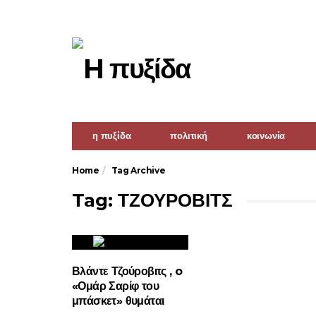
η πυξίδα
πολιτική
κοινωνία
Home
Tag Archive
Tag: ΤΖΟΥΡΟΒΙΤΣ
Βλάντε Τζούροβιτς , o
«Ομάρ Σαρίφ του
μπάσκετ» θυμάται