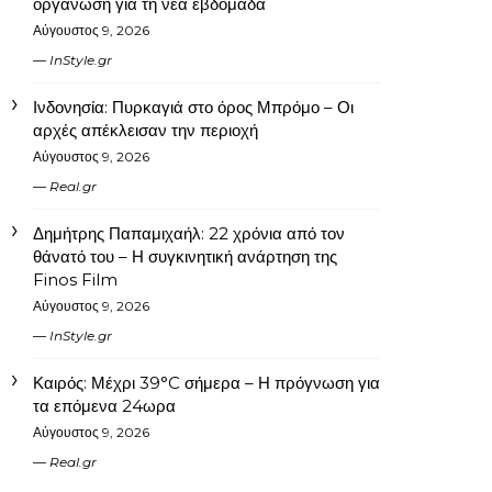
οργάνωση για τη νέα εβδομάδα
Αύγουστος 9, 2026
InStyle.gr
Ινδονησία: Πυρκαγιά στο όρος Μπρόμο – Οι
αρχές απέκλεισαν την περιοχή
Αύγουστος 9, 2026
Real.gr
Δημήτρης Παπαμιχαήλ: 22 χρόνια από τον
θάνατό του – Η συγκινητική ανάρτηση της
Finos Film
Αύγουστος 9, 2026
InStyle.gr
Καιρός: Μέχρι 39°C σήμερα – Η πρόγνωση για
τα επόμενα 24ωρα
Αύγουστος 9, 2026
Real.gr