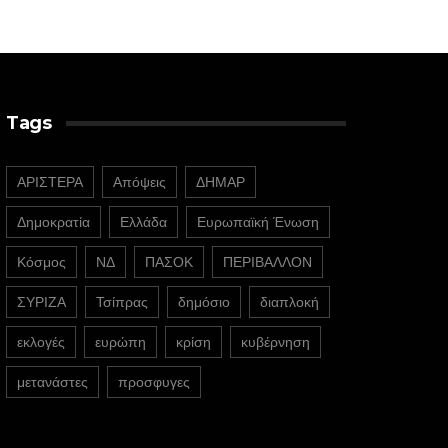
Tags
ΑΡΙΣΤΕΡΑ
Απόψεις
ΔΗΜΑΡ
Δημοκρατία
Ελλάδα
Ευρωπαϊκή Ένωση
Κόσμος
ΝΔ
ΠΑΣΟΚ
ΠΕΡΙΒΑΛΛΟΝ
ΣΥΡΙΖΑ
Τσίπρας
δημόσιο
διαπλοκή
εκλογές
ευρώπη
κρίση
κυβέρνηση
μετανάστες
προσφυγες