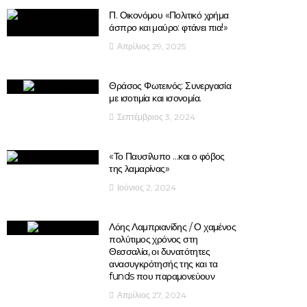
Π. Οικονόμου «Πολιτικό χρήμα
άσπρο και μαύρο: φτάνει πια!»
Απρίλιος 29, 2025
Θράσος Φωτεινός: Συνεργασία
με ισοτιμία και ισονομία.
Σεπτέμβριος 3, 2024
«Το Παυσίλυπο …και ο φόβος
της λαμαρίνας»
Ιούνιος 2, 2024
Λόης Λαμπριανίδης / Ο χαμένος
πολύτιμος χρόνος στη
Θεσσαλία, οι δυνατότητες
ανασυγκρότησής της και τα
funds που παραμονεύουν
Απρίλιος 27, 2024