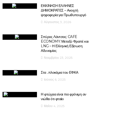
ΕΚΚΙΝΗΣΗ ΕΛΛΗΝΕΣ
ΔΗΜΟΚΡΑΤΕΣ – Ανοιχτή
ψηφοφορία για Πρωθυπουργό
Αύγουστος 3, 2026
Σπύρος Λάντσας: CAFE
ECONOMY: Μεταξύ Φραπέ και
LNG – Η Ελληνική Εξίσωση
Αδυναμίας
Νοεμβρίου 23, 2025
Στα ..πλοκάμια του ΕΦΚΑ
Ιούνιος 6, 2025
Η φτώχεια είναι πιο φρόνιμη αν
νιώθει ότι φταίει
Μαΐου 4, 2025