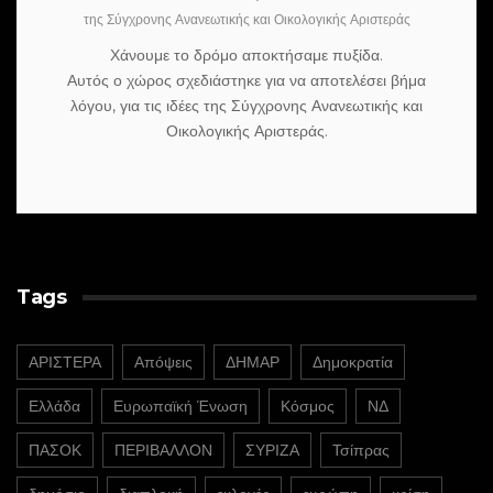
της Σύγχρονης Ανανεωτικής και Οικολογικής Αριστεράς
Χάνουμε το δρόμο αποκτήσαμε πυξίδα.
Αυτός ο χώρος σχεδιάστηκε για να αποτελέσει βήμα
λόγου, για τις ιδέες της Σύγχρονης Ανανεωτικής και
Οικολογικής Αριστεράς.
Tags
ΑΡΙΣΤΕΡΑ
Απόψεις
ΔΗΜΑΡ
Δημοκρατία
Ελλάδα
Ευρωπαϊκή Ένωση
Κόσμος
ΝΔ
ΠΑΣΟΚ
ΠΕΡΙΒΑΛΛΟΝ
ΣΥΡΙΖΑ
Τσίπρας