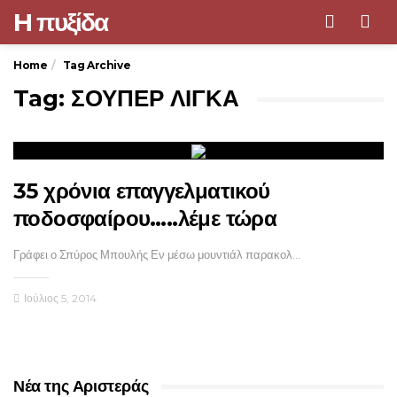
H πυξίδα
Men
Home
Tag Archive
Tag: ΣΟΥΠΕΡ ΛΙΓΚΑ
35 χρόνια επαγγελματικού
ποδοσφαίρου…..λέμε τώρα
Γράφει ο Σπύρος Μπουλής Εν μέσω μουντιάλ παρακολ…
Ιούλιος 5, 2014
Νέα της Αριστεράς