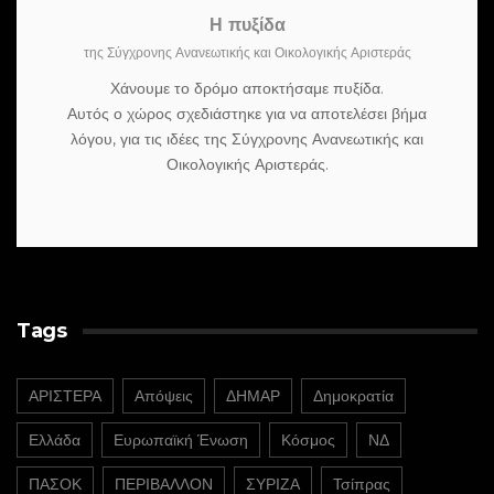
Η πυξίδα
της Σύγχρονης Ανανεωτικής και Οικολογικής Αριστεράς
Χάνουμε το δρόμο αποκτήσαμε πυξίδα.
Αυτός ο χώρος σχεδιάστηκε για να αποτελέσει βήμα
λόγου, για τις ιδέες της Σύγχρονης Ανανεωτικής και
Οικολογικής Αριστεράς.
Tags
ΑΡΙΣΤΕΡΑ
Απόψεις
ΔΗΜΑΡ
Δημοκρατία
Ελλάδα
Ευρωπαϊκή Ένωση
Κόσμος
ΝΔ
ΠΑΣΟΚ
ΠΕΡΙΒΑΛΛΟΝ
ΣΥΡΙΖΑ
Τσίπρας