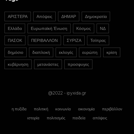
ΑΡΙΣΤΕΡΑ
Απόψεις
ΔΗΜΑΡ
Δημοκρατία
Ελλάδα
Ευρωπαϊκή Ένωση
Κόσμος
ΝΔ
ΠΑΣΟΚ
ΠΕΡΙΒΑΛΛΟΝ
ΣΥΡΙΖΑ
Τσίπρας
δημόσιο
διαπλοκή
εκλογές
ευρώπη
κρίση
κυβέρνηση
μετανάστες
προσφυγες
@2022 - ipyxida.gr
η πυξίδα
πολιτική
κοινωνία
οικονομία
περιβάλλον
ιστορία
πολιτισμός
παιδεία
απόψεις