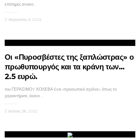
επίσημες ανακο…
Αύγουστος 6, 2022
Οι «Πυροσβέστες της ξαπλώστρας» ο
πρωθυπουργός και τα κράνη των…
2.5 ευρώ.
του ΓΕΡΑΣΙΜΟY ΧΟΛΕΒΑ Eνα «προσωπικό σχόλιο», όπως το
χαρακτήρισε, έκανε …
Ιούλιος 28, 2022