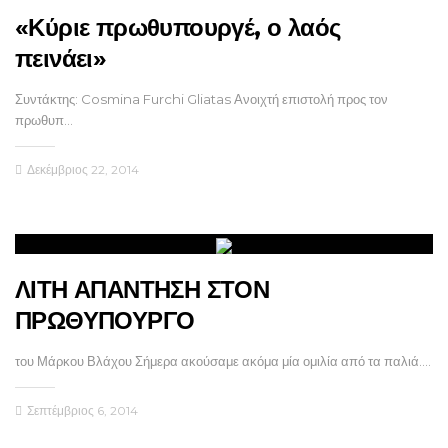
«Κύριε πρωθυπουργέ, ο λαός
πεινάει»
Συντάκτης: Cosmina Furchi Gliatas Ανοιχτή επιστολή προς τον
πρωθυπ…
Δεκέμβριος 22, 2014
ΛΙΤΗ ΑΠΑΝΤΗΣΗ ΣΤΟΝ
ΠΡΩΘΥΠΟΥΡΓΟ
του Μάρκου Βλάχου Σήμερα ακούσαμε ακόμα μία ομιλία από τα παλιά.…
Σεπτέμβριος 6, 2014