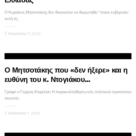
Ο Κυριάκος Μητσοτάκης δεν δικαιούται να διερωτηθεί "ποιος κυβερνάει
αυτή τη…
Αύγουστος 11, 2022
Ο Μητσοτάκης που «δεν ήξερε» και η
ευθύνη του κ. Ντογιάκου…
Γράφει ο Γώργος Καρελιάς Η παρακολούθηση ενός πολιτικού προσώπου
συνιστά…
Αύγουστος 7, 2022