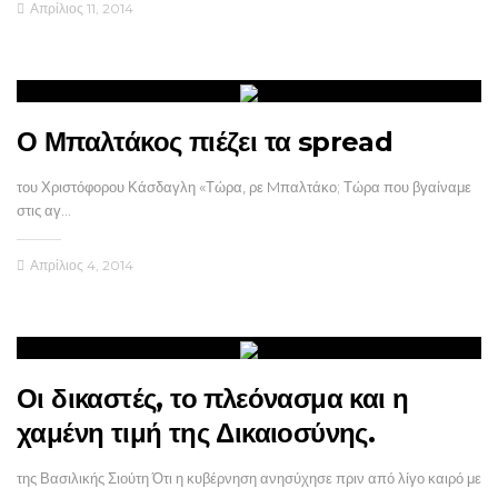
Απρίλιος 11, 2014
Ο Μπαλτάκος πιέζει τα spread
του Χριστόφορου Κάσδαγλη «Τώρα, ρε Mπαλτάκο; Τώρα που βγαίναμε
στις αγ…
Απρίλιος 4, 2014
Οι δικαστές, το πλεόνασμα και η
χαμένη τιμή της Δικαιοσύνης.
της Βασιλικής Σιούτη Ότι η κυβέρνηση ανησύχησε πριν από λίγο καιρό με