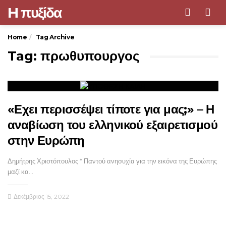
H πυξίδα
Men
Home
Tag Archive
Tag: πρωθυπουργος
«Εχει περισσέψει τίποτε για μας;» – Η
αναβίωση του ελληνικού εξαιρετισμού
στην Ευρώπη
Δημήτρης Χριστόπουλος * Παντού ανησυχία για την εικόνα της Ευρώπης
μαζί κα…
Δεκέμβριος 15, 2022