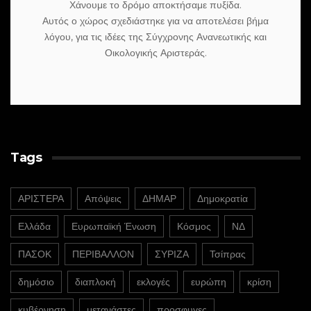
Χάνουμε το δρόμο αποκτήσαμε πυξίδα.
Αυτός ο χώρος σχεδιάστηκε για να αποτελέσει βήμα
λόγου, για τις ιδέες της Σύγχρονης Ανανεωτικής και
Οικολογικής Αριστεράς.
Tags
ΑΡΙΣΤΕΡΑ
Απόψεις
ΔΗΜΑΡ
Δημοκρατία
Ελλάδα
Ευρωπαϊκή Ένωση
Κόσμος
ΝΔ
ΠΑΣΟΚ
ΠΕΡΙΒΑΛΛΟΝ
ΣΥΡΙΖΑ
Τσίπρας
δημόσιο
διαπλοκή
εκλογές
ευρώπη
κρίση
κυβέρνηση
μετανάστες
προσφυγες