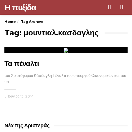
H πυξίδα
Men
Home
Tag Archive
Tag: μουντιαλ.κασδαγλης
Τα πέναλτι
του Χριστόφορου Κάσδαγλη Πέναλτι του υπουργού Οικονομικών και του
υπ…
Ιούνιος 13, 2014
Νέα της Αριστεράς