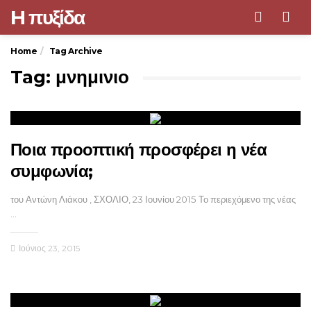
H πυξίδα
Men
Home
Tag Archive
Tag: μνημινιο
Ποια προοπτική προσφέρει η νέα
συμφωνία;
του Αντώνη Λιάκου , ΣΧΟΛΙΟ, 23 Ιουνίου 2015 Το περιεχόμενο της νέας
…
Ιούνιος 23, 2015