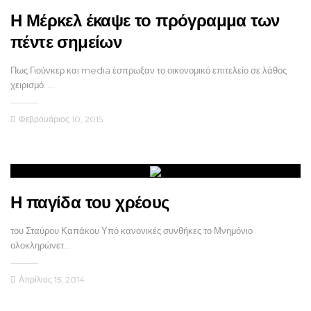
Η Μέρκελ έκαψε το πρόγραμμα των
πέντε σημείων
Πως Γιούνκερ και media έσπρωξαν το οικονομικό επιτελείο σε λάθος
χειρισμό. …
Φεβρουάριος 10, 2015
Η παγίδα του χρέους
του Σταύρου Καπάκου Υπό κανονικές συνθήκες το Μνημόνιο
ολοκληρώνετ…
Απρίλιος 15, 2014