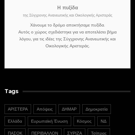
Η πυξίδα
της Σύγχρονης Ανανεωτικής και Οικολογικής Αριστεράς
Χάνουμε το δρόμο αποκτήσαμε πυξίδα.
Αυτός ο χώρος σχεδιάστηκε για να αποτελέσει βήμα
λόγου, για τις ιδέες της Σύγχρονης Ανανεωτικής και
Οικολογικής Αριστεράς.
Tags
ΑΡΙΣΤΕΡΑ
Απόψεις
ΔΗΜΑΡ
Δημοκρατία
Ελλάδα
Ευρωπαϊκή Ένωση
Κόσμος
ΝΔ
ΠΑΣΟΚ
ΠΕΡΙΒΑΛΛΟΝ
ΣΥΡΙΖΑ
Τσίπρας