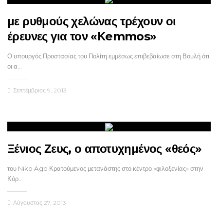
με ρυθμούς χελώνας τρέχουν οι
έρευνες για τον «Κemmos»
Ο υπουργός Προστασίας του Πολίτη εμμέσως επιβεβαίωσε στη Βουλή ότι
οι α…
Σεπτέμβριος 9, 2013
Ξένιος Ζευς, ο αποτυχημένος «θεός»
του Niko Ago Κρατούμενος μετανάστης στο κέντρο «φιλοξενίας» στην
Κόρ…
Αύγουστος 27, 2013