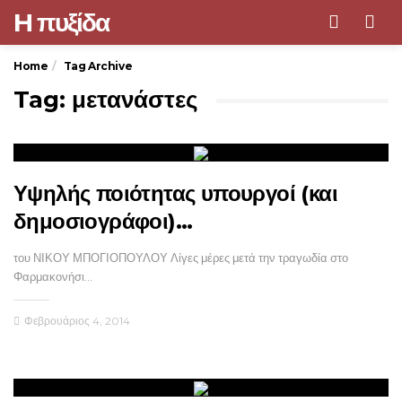
H πυξίδα
Men
Home
Tag Archive
Tag: μετανάστες
Υψηλής ποιότητας υπουργοί (και
δημοσιογράφοι)…
του ΝΙΚΟΥ ΜΠΟΓΙΟΠΟΥΛΟΥ Λίγες μέρες μετά την τραγωδία στο
Φαρμακονήσι…
Φεβρουάριος 4, 2014