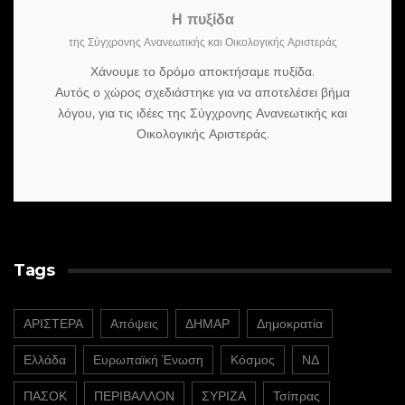
Η πυξίδα
της Σύγχρονης Ανανεωτικής και Οικολογικής Αριστεράς
Χάνουμε το δρόμο αποκτήσαμε πυξίδα.
Αυτός ο χώρος σχεδιάστηκε για να αποτελέσει βήμα
λόγου, για τις ιδέες της Σύγχρονης Ανανεωτικής και
Οικολογικής Αριστεράς.
Tags
ΑΡΙΣΤΕΡΑ
Απόψεις
ΔΗΜΑΡ
Δημοκρατία
Ελλάδα
Ευρωπαϊκή Ένωση
Κόσμος
ΝΔ
ΠΑΣΟΚ
ΠΕΡΙΒΑΛΛΟΝ
ΣΥΡΙΖΑ
Τσίπρας