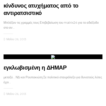
κίνδυνος ατυχήματος από το
αντιρατσιστικό
Μπλέξαν τις γραμμές τους Επιβεβαίωση του matrix24 για το αδιέξοδο
στο αν…
Μαΐου 26, 2013
εγκλωβισμένη η ΔΗΜΑΡ
μεταξύ… ΝΔ και Ρουπακιώτη Σε πολιτικό σταυρόλεξο για δυνατούς λύτες
έχει…
Μαΐου 26, 2013