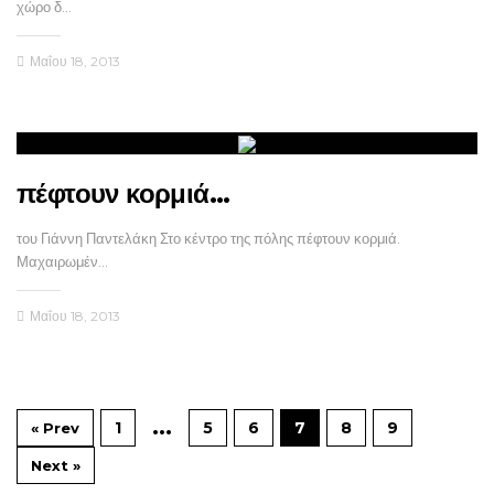
χώρο δ…
Μαΐου 18, 2013
πέφτουν κορμιά…
του Γιάννη Παντελάκη Στο κέντρο της πόλης πέφτουν κορμιά.
Μαχαιρωμέν…
Μαΐου 18, 2013
…
1
5
6
7
8
9
« Prev
Next »