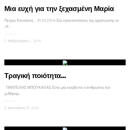
Μια ευχή για την ξεχασμένη Μαρία
Πέτρος Κατσάκος , 31.01.2014 Στις εγκαταστάσεις της οργάνωσης το
«Χ…
Φεβρουάριος 1, 2014
Τραγική ποιότητα…
ΠΑΝΤΕΛΗΣ ΜΠΟΥΚΑΛΑΣ Είπε μια κουβέντα ο άνθρωπος και
χυθήκαμ…
Ιανουάριος 31, 2014