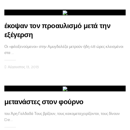
έκοψαν τον προαυλισμό μετά την
εξέγερση
Οι «φιλοξενούμενοι» στην Αμυγδαλέζα μετρούν ήδη 48 ώρες κλεισμένοι
στα …
Αύγουστος 13, 2013
μετανάστες στον φούρνο
του Άρη Γαλδαδά Τους βρίζουν, τους κακομεταχειρίζονται, τους δίνουν
De…