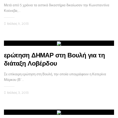
Μετά από 5 χρόνια τα αστικά δικαστήρια δικαίωσαν την Κωνσταντίνα
Κούνεβα,…
Ιούλιος 9, 2013
ερώτηση ΔΗΜΑΡ στη Βουλή για τη
διάταξη Λοβέρδου
Σε επίκαιρη ερώτηση στη Βουλή, την οποία υπογράφουν η Κατερίνα
Μάρκου (Β΄…
Ιούλιος 3, 2013