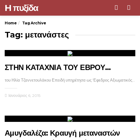
H πυξίδα
Men
Home
Tag Archive
Tag: μετανάστες
ΣΤΗΝ ΚΑΤΑΧΝΙΑ ΤΟΥ ΕΒΡΟΥ…
του Ηλία Τζαννετουλάκου Επειδή υπηρέτησα ως 'Εφεδρος Αξιωματικός…
Ιανουάριος 6, 2015
Αμυγδαλέζα: Κραυγή μεταναστών