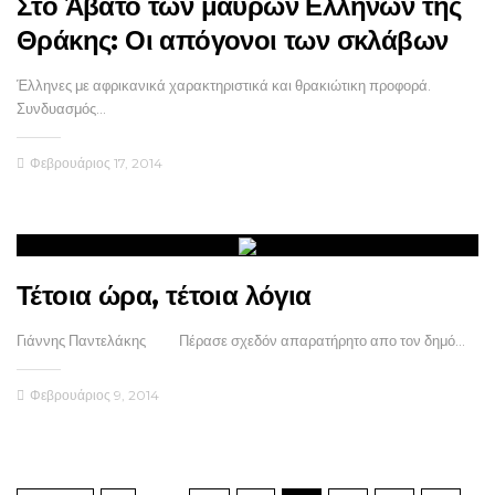
Στο Άβατο των μαύρων Ελλήνων της
Θράκης: Οι απόγονοι των σκλάβων
Έλληνες με αφρικανικά χαρακτηριστικά και θρακιώτικη προφορά.
Συνδυασμός…
Φεβρουάριος 17, 2014
Τέτοια ώρα, τέτοια λόγια
Γιάννης Παντελάκης Πέρασε σχεδόν απαρατήρητο απο τον δημό…
Φεβρουάριος 9, 2014