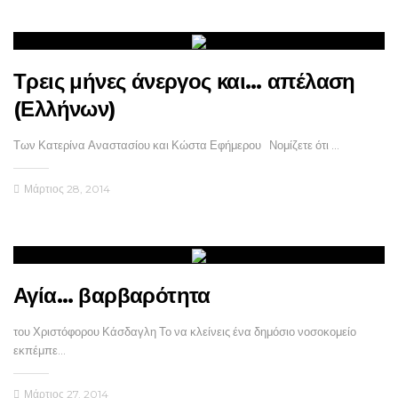
Τρεις μήνες άνεργος και… απέλαση
(Ελλήνων)
Των Κατερίνα Αναστασίου και Κώστα Εφήμερου Νομίζετε ότι …
Μάρτιος 28, 2014
Αγία… βαρβαρότητα
του Χριστόφορου Κάσδαγλη Το να κλείνεις ένα δημόσιο νοσοκομείο
εκπέμπε…
Μάρτιος 27, 2014