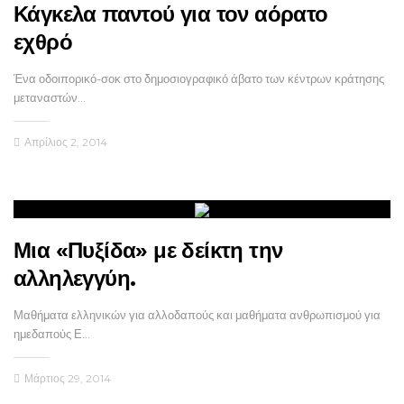
Κάγκελα παντού για τον αόρατο
εχθρό
Ένα οδοιπορικό-σοκ στο δημοσιογραφικό άβατο των κέντρων κράτησης
μεταναστών…
Απρίλιος 2, 2014
Μια «Πυξίδα» με δείκτη την
αλληλεγγύη.
Μαθήματα ελληνικών για αλλοδαπούς και μαθήματα ανθρωπισμού για
ημεδαπούς Ε…
Μάρτιος 29, 2014