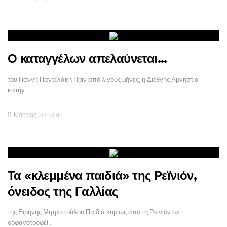
Ο καταγγέλων απελαύνεται…
του Γιάννη Παντελάκη Πριν από λίγους μήνες, η Διεθνής Αμνηστία
κατήγ…
Μάρτιος 20, 2014
Τα «κλεμμένα παιδιά» της Ρεϊνιόν,
όνειδος της Γαλλίας
της Ειρήνης Μητροπούλου Παιδιά κυρίως από τη Ρεϊνιόν σε
ορφανοτροφεί…