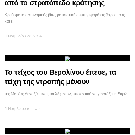
από το στρατόπεδο κράτησης
Κρούσματα αστυνομικής βίας, ρατσιστική συμπεριφορά εις βάρος τους
και ε…
Νοεμβρίου 20, 2014
Το τείχος του Βερολίνου έπεσε, τα
της Μαρίας Δεναξά Eίναι, τουλάχιστον, υποκριτικό να γιορτάζει η Ευρώ…
Νοεμβρίου 10, 2014